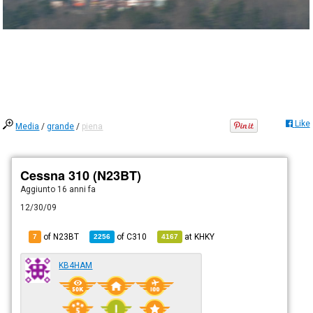
Like
Media
/
grande
/
piena
Cessna 310 (N23BT)
Aggiunto
16 anni fa
12/30/09
of N23BT
of
C310
at
KHKY
7
2256
4167
KB4HAM