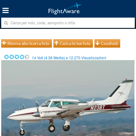
Ritorna alla ricerca foto
Carica le tue foto
Condividi
14
Voti (
4.36
Media) e
12.270
Visualizzazioni