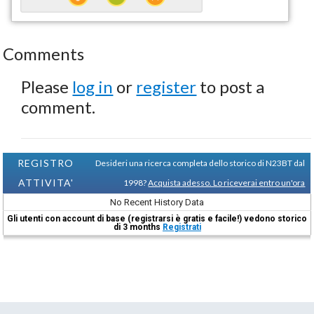
Comments
Please
log in
or
register
to post a
comment.
REGISTRO
Desideri una ricerca completa dello storico di N23BT dal
ATTIVITA'
1998?
Acquista adesso. Lo riceverai entro un'ora
No Recent History Data
Gli utenti con account di base (registrarsi è gratis e facile!) vedono storico
di 3 months
Registrati