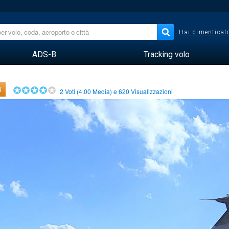
Hai dimenticato
ADS-B
Tracking volo
i
2
Voti (
4.00
Media) e
620
Visualizzazioni