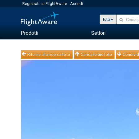
Registrati su FlightAware
Accedi
Tutti
Prodotti
Settori
Ritorna alla ricerca foto
Carica le tue foto
Condivid