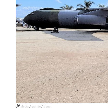
Media
/
grande
/
piena