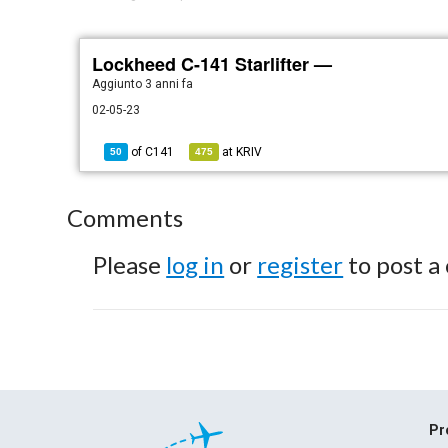
Lockheed C-141 Starlifter —
Aggiunto
3 anni fa
02-05-23
of
C141
at
KRIV
50
475
Comments
Please
log in
or
register
to post a
Pr