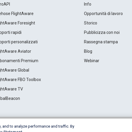
roAPI
Info
rehose FlightAware
Opportunità di lavoro
ightAware Foresight
Storico
porti rapidi
Pubblicizza con noi
porti personalizzati
Rassegna stampa
ightAware Aviator
Blog
bonamenti Premium
Webinar
ightAware Global
ightAware FBO Toolbox
ightAware TV
obalBeacon
, and to analyze performance and traffic. By
Cookie Settings
y Statement