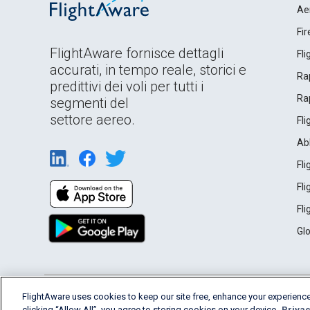
Ae
Fi
FlightAware fornisce dettagli
Fl
accurati, in tempo reale, storici e
Rap
predittivi dei voli per tutti i
Rap
segmenti del
settore aereo.
Fl
Ab
Fl
Fl
Fl
Gl
English (USA)
FlightAware uses cookies to keep our site free, enhance your experience
2026 FlightAware
Terms of Use
Privacy
clicking “Allow All”, you agree to storing cookies on your device.
Privac