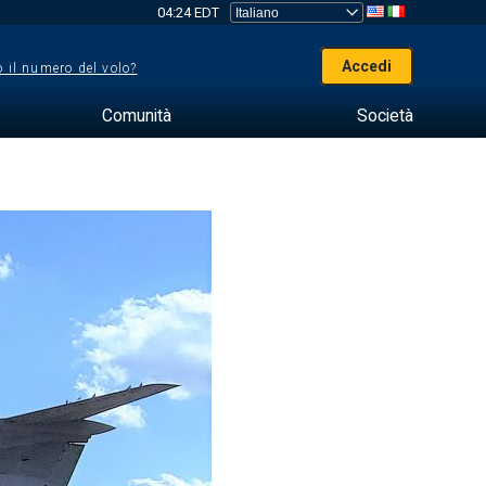
04:24 EDT
Accedi
 il numero del volo?
Comunità
Società