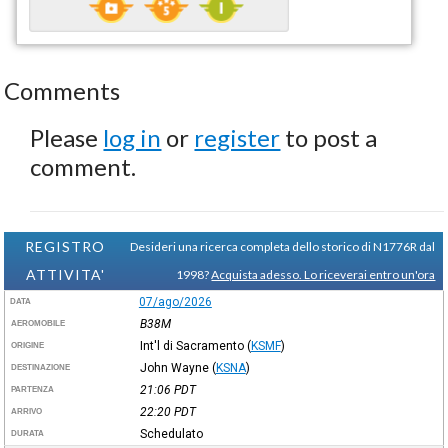
Comments
Please
log in
or
register
to post a
comment.
REGISTRO
Desideri una ricerca completa dello storico di N1776R dal
ATTIVITA'
1998?
Acquista adesso. Lo riceverai entro un'ora
07/ago/2026
DATA
B38M
AEROMOBILE
Int'l di Sacramento
(
KSMF
)
ORIGINE
John Wayne
(
KSNA
)
DESTINAZIONE
21:06
PDT
PARTENZA
22:20
PDT
ARRIVO
Schedulato
DURATA