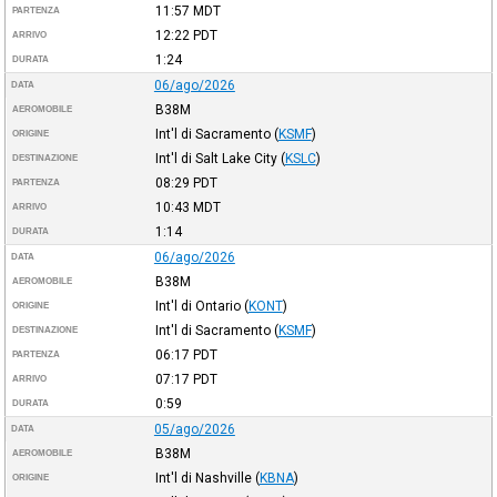
11:57
MDT
PARTENZA
12:22
PDT
ARRIVO
1:24
DURATA
06/ago/2026
DATA
B38M
AEROMOBILE
Int'l di Sacramento
(
KSMF
)
ORIGINE
Int'l di Salt Lake City
(
KSLC
)
DESTINAZIONE
08:29
PDT
PARTENZA
10:43
MDT
ARRIVO
1:14
DURATA
06/ago/2026
DATA
B38M
AEROMOBILE
Int'l di Ontario
(
KONT
)
ORIGINE
Int'l di Sacramento
(
KSMF
)
DESTINAZIONE
06:17
PDT
PARTENZA
07:17
PDT
ARRIVO
0:59
DURATA
05/ago/2026
DATA
B38M
AEROMOBILE
Int'l di Nashville
(
KBNA
)
ORIGINE