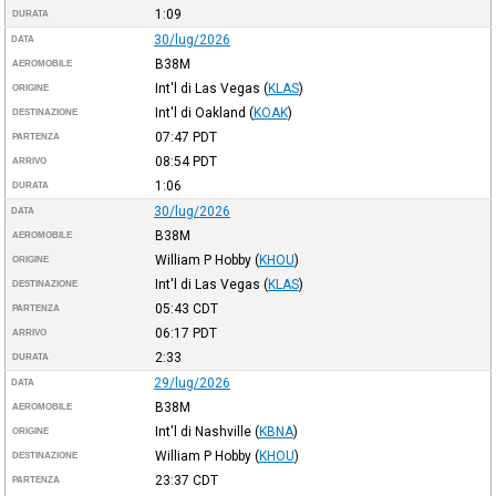
1:09
DURATA
30/lug/2026
DATA
B38M
AEROMOBILE
Int'l di Las Vegas
(
KLAS
)
ORIGINE
Int'l di Oakland
(
KOAK
)
DESTINAZIONE
07:47
PDT
PARTENZA
08:54
PDT
ARRIVO
1:06
DURATA
30/lug/2026
DATA
B38M
AEROMOBILE
William P Hobby
(
KHOU
)
ORIGINE
Int'l di Las Vegas
(
KLAS
)
DESTINAZIONE
05:43
CDT
PARTENZA
06:17
PDT
ARRIVO
2:33
DURATA
29/lug/2026
DATA
B38M
AEROMOBILE
Int'l di Nashville
(
KBNA
)
ORIGINE
William P Hobby
(
KHOU
)
DESTINAZIONE
23:37
CDT
PARTENZA