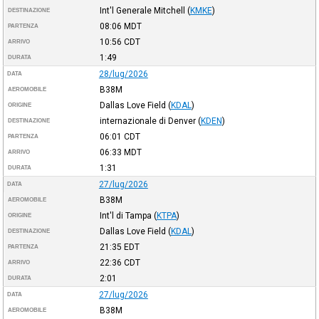
Int'l Generale Mitchell
(
KMKE
)
DESTINAZIONE
08:06
MDT
PARTENZA
10:56
CDT
ARRIVO
1:49
DURATA
28/lug/2026
DATA
B38M
AEROMOBILE
Dallas Love Field
(
KDAL
)
ORIGINE
internazionale di Denver
(
KDEN
)
DESTINAZIONE
06:01
CDT
PARTENZA
06:33
MDT
ARRIVO
1:31
DURATA
27/lug/2026
DATA
B38M
AEROMOBILE
Int'l di Tampa
(
KTPA
)
ORIGINE
Dallas Love Field
(
KDAL
)
DESTINAZIONE
21:35
EDT
PARTENZA
22:36
CDT
ARRIVO
2:01
DURATA
27/lug/2026
DATA
B38M
AEROMOBILE