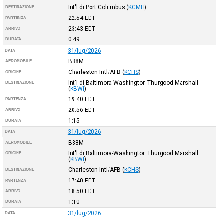
Int'l di Port Columbus
(
KCMH
)
DESTINAZIONE
22:54
EDT
PARTENZA
23:43
EDT
ARRIVO
0:49
DURATA
31/lug/2026
DATA
B38M
AEROMOBILE
Charleston Intl/AFB
(
KCHS
)
ORIGINE
Int'l di Baltimora-Washington Thurgood Marshall
DESTINAZIONE
(
KBWI
)
19:40
EDT
PARTENZA
20:56
EDT
ARRIVO
1:15
DURATA
31/lug/2026
DATA
B38M
AEROMOBILE
Int'l di Baltimora-Washington Thurgood Marshall
ORIGINE
(
KBWI
)
Charleston Intl/AFB
(
KCHS
)
DESTINAZIONE
17:40
EDT
PARTENZA
18:50
EDT
ARRIVO
1:10
DURATA
31/lug/2026
DATA