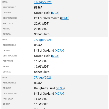
07/ago/2026
DATA
B38M
AEROMOBILE
Gowen Field
(
KBOI
)
ORIGINE
Int'l di Sacramento
(
KSMF
)
DESTINAZIONE
20:01
MDT
PARTENZA
20:09
PDT
ARRIVO
Schedulato
DURATA
07/ago/2026
DATA
B38M
AEROMOBILE
Int'l di Oakland
(
KOAK
)
ORIGINE
Gowen Field
(
KBOI
)
DESTINAZIONE
16:56
PDT
PARTENZA
19:05
MDT
ARRIVO
Schedulato
DURATA
07/ago/2026
DATA
B38M
AEROMOBILE
Daugherty Field
(
KLGB
)
ORIGINE
Int'l di Oakland
(
KOAK
)
DESTINAZIONE
14:56
PDT
PARTENZA
15:58
PDT
ARRIVO