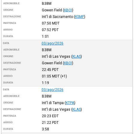
B38M
AEROMOBILE
Gowen Field
(
KBOI
)
ORIGINE
Int'l di Sacramento
(
KSMF
)
DESTINAZIONE
07:50
MDT
PARTENZA
07:52
PDT
ARRIVO
1:01
DURATA
03/ago/2026
DATA
B38M
AEROMOBILE
Int'l di Las Vegas
(
KLAS
)
ORIGINE
Gowen Field
(
KBOI
)
DESTINAZIONE
22:45
PDT
PARTENZA
01:05
MDT
(+1)
ARRIVO
1:19
DURATA
03/ago/2026
DATA
B38M
AEROMOBILE
Int'l di Tampa
(
KTPA
)
ORIGINE
Int'l di Las Vegas
(
KLAS
)
DESTINAZIONE
20:23
EDT
PARTENZA
21:22
PDT
ARRIVO
3:58
DURATA