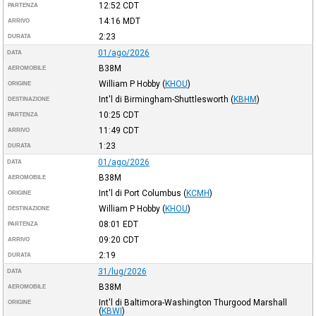
12:52
CDT
PARTENZA
14:16
MDT
ARRIVO
2:23
DURATA
01/ago/2026
DATA
B38M
AEROMOBILE
William P Hobby
(
KHOU
)
ORIGINE
Int'l di Birmingham-Shuttlesworth
(
KBHM
)
DESTINAZIONE
10:25
CDT
PARTENZA
11:49
CDT
ARRIVO
1:23
DURATA
01/ago/2026
DATA
B38M
AEROMOBILE
Int'l di Port Columbus
(
KCMH
)
ORIGINE
William P Hobby
(
KHOU
)
DESTINAZIONE
08:01
EDT
PARTENZA
09:20
CDT
ARRIVO
2:19
DURATA
31/lug/2026
DATA
B38M
AEROMOBILE
Int'l di Baltimora-Washington Thurgood Marshall
ORIGINE
(
KBWI
)