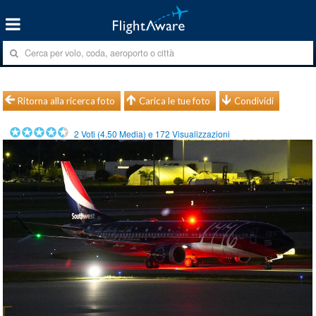
Ritorna alla ricerca foto
Carica le tue foto
Condividi
2
Voti (
4.50
Media) e
172
Visualizzazioni