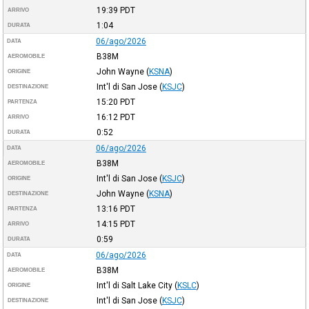
19:39
PDT
ARRIVO
1:04
DURATA
06/ago/2026
DATA
B38M
AEROMOBILE
John Wayne
(
KSNA
)
ORIGINE
Int'l di San Jose
(
KSJC
)
DESTINAZIONE
15:20
PDT
PARTENZA
16:12
PDT
ARRIVO
0:52
DURATA
06/ago/2026
DATA
B38M
AEROMOBILE
Int'l di San Jose
(
KSJC
)
ORIGINE
John Wayne
(
KSNA
)
DESTINAZIONE
13:16
PDT
PARTENZA
14:15
PDT
ARRIVO
0:59
DURATA
06/ago/2026
DATA
B38M
AEROMOBILE
Int'l di Salt Lake City
(
KSLC
)
ORIGINE
Int'l di San Jose
(
KSJC
)
DESTINAZIONE