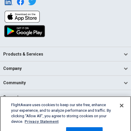
Products & Services
Company
Community
Support
FlightAware uses cookies to keep our site free, enhance
your experience, and to analyze performance and traffic. By
English (USA)
clicking “Allow All”, you agree to storing cookies on your
2026 FlightAware
device.
Privacy Statement
Terms of Use
Privacy
Cookie Settings