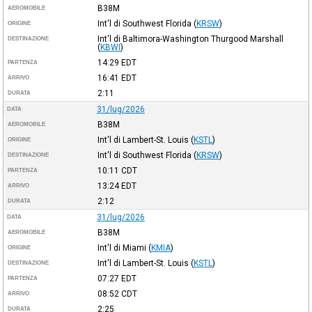
B38M
AEROMOBILE
Int'l di Southwest Florida
(
KRSW
)
ORIGINE
Int'l di Baltimora-Washington Thurgood Marshall
DESTINAZIONE
(
KBWI
)
14:29
EDT
PARTENZA
16:41
EDT
ARRIVO
2:11
DURATA
31/lug/2026
DATA
B38M
AEROMOBILE
Int'l di Lambert-St. Louis
(
KSTL
)
ORIGINE
Int'l di Southwest Florida
(
KRSW
)
DESTINAZIONE
10:11
CDT
PARTENZA
13:24
EDT
ARRIVO
2:12
DURATA
31/lug/2026
DATA
B38M
AEROMOBILE
Int'l di Miami
(
KMIA
)
ORIGINE
Int'l di Lambert-St. Louis
(
KSTL
)
DESTINAZIONE
07:27
EDT
PARTENZA
08:52
CDT
ARRIVO
2:25
DURATA