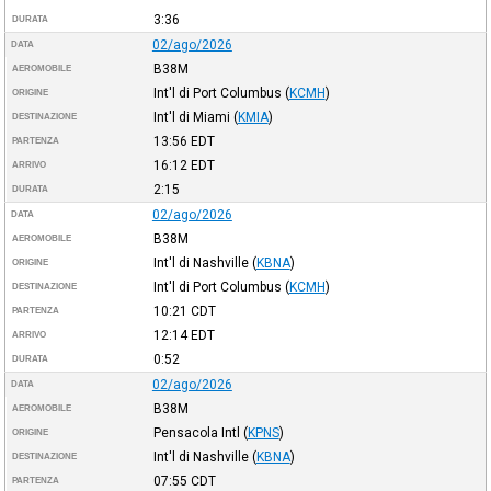
3:36
DURATA
02/ago/2026
DATA
B38M
AEROMOBILE
Int'l di Port Columbus
(
KCMH
)
ORIGINE
Int'l di Miami
(
KMIA
)
DESTINAZIONE
13:56
EDT
PARTENZA
16:12
EDT
ARRIVO
2:15
DURATA
02/ago/2026
DATA
B38M
AEROMOBILE
Int'l di Nashville
(
KBNA
)
ORIGINE
Int'l di Port Columbus
(
KCMH
)
DESTINAZIONE
10:21
CDT
PARTENZA
12:14
EDT
ARRIVO
0:52
DURATA
02/ago/2026
DATA
B38M
AEROMOBILE
Pensacola Intl
(
KPNS
)
ORIGINE
Int'l di Nashville
(
KBNA
)
DESTINAZIONE
07:55
CDT
PARTENZA