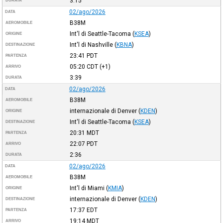
3:15
DURATA
02/ago/2026
DATA
B38M
AEROMOBILE
Int'l di Seattle-Tacoma
(
KSEA
)
ORIGINE
Int'l di Nashville
(
KBNA
)
DESTINAZIONE
23:41
PDT
PARTENZA
05:20
CDT
(+1)
ARRIVO
3:39
DURATA
02/ago/2026
DATA
B38M
AEROMOBILE
internazionale di Denver
(
KDEN
)
ORIGINE
Int'l di Seattle-Tacoma
(
KSEA
)
DESTINAZIONE
20:31
MDT
PARTENZA
22:07
PDT
ARRIVO
2:36
DURATA
02/ago/2026
DATA
B38M
AEROMOBILE
Int'l di Miami
(
KMIA
)
ORIGINE
internazionale di Denver
(
KDEN
)
DESTINAZIONE
17:37
EDT
PARTENZA
19:14
MDT
ARRIVO