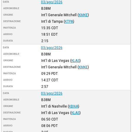
03/ago/2026
DATA
B38M
AEROMOBILE
Int'l Generale Mitchell
(
KMKE
)
ORIGINE
Int'l di Tampa
(
KTPA
)
DESTINAZIONE
15:35
CDT
PARTENZA
18:51
EDT
ARRIVO
2:15
DURATA
03/ago/2026
DATA
B38M
AEROMOBILE
Int'l di Las Vegas
(
KLAS
)
ORIGINE
Int'l Generale Mitchell
(
KMKE
)
DESTINAZIONE
09:29
PDT
PARTENZA
14:27
CDT
ARRIVO
2:57
DURATA
03/ago/2026
DATA
B38M
AEROMOBILE
Int'l di Nashville
(
KBNA
)
ORIGINE
Int'l di Las Vegas
(
KLAS
)
DESTINAZIONE
06:50
CDT
PARTENZA
08:06
PDT
ARRIVO