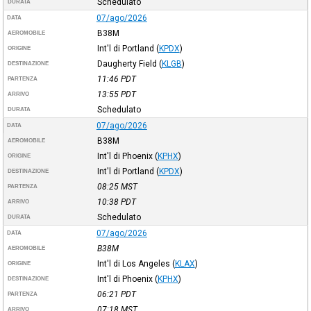
Schedulato
DURATA
07/ago/2026
DATA
B38M
AEROMOBILE
Int'l di Portland
(
KPDX
)
ORIGINE
Daugherty Field
(
KLGB
)
DESTINAZIONE
11:46
PDT
PARTENZA
13:55
PDT
ARRIVO
Schedulato
DURATA
07/ago/2026
DATA
B38M
AEROMOBILE
Int'l di Phoenix
(
KPHX
)
ORIGINE
Int'l di Portland
(
KPDX
)
DESTINAZIONE
08:25
MST
PARTENZA
10:38
PDT
ARRIVO
Schedulato
DURATA
07/ago/2026
DATA
B38M
AEROMOBILE
Int'l di Los Angeles
(
KLAX
)
ORIGINE
Int'l di Phoenix
(
KPHX
)
DESTINAZIONE
06:21
PDT
PARTENZA
07:18
MST
ARRIVO