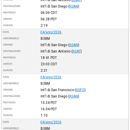
Int'l di San Diego
(
KSAN
)
DESTINAZIONE
06:09
CDT
PARTENZA
06:28
PDT
ARRIVO
2:19
DURATA
04/ago/2026
DATA
B38M
AEROMOBILE
Int'l di San Diego
(
KSAN
)
ORIGINE
Int'l di San Antonio
(
KSAT
)
DESTINAZIONE
18:41
PDT
PARTENZA
23:03
CDT
ARRIVO
2:21
DURATA
04/ago/2026
DATA
B38M
AEROMOBILE
Int'l di San Francisco
(
KSFO
)
ORIGINE
Int'l di San Diego
(
KSAN
)
DESTINAZIONE
15:24
PDT
PARTENZA
16:34
PDT
ARRIVO
1:10
DURATA
04/ago/2026
DATA
B38M
AEROMOBILE