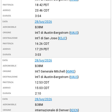
18:42
PDT
PARTENZA
23:46
CDT
ARRIVO
3:04
DURATA
28/lug/2026
DATA
B38M
AEROMOBILE
Int'l di Austin-Bergstrom
(
KAUS
)
ORIGINE
Int'l di San Jose
(
KSJC
)
DESTINAZIONE
16:26
CDT
PARTENZA
17:29
PDT
ARRIVO
3:03
DURATA
28/lug/2026
DATA
B38M
AEROMOBILE
Int'l Generale Mitchell
(
KMKE
)
ORIGINE
Int'l di Austin-Bergstrom
(
KAUS
)
DESTINAZIONE
12:53
CDT
PARTENZA
15:03
CDT
ARRIVO
2:10
DURATA
28/lug/2026
DATA
B38M
AEROMOBILE
internazionale di Denver
(
KDEN
)
ORIGINE