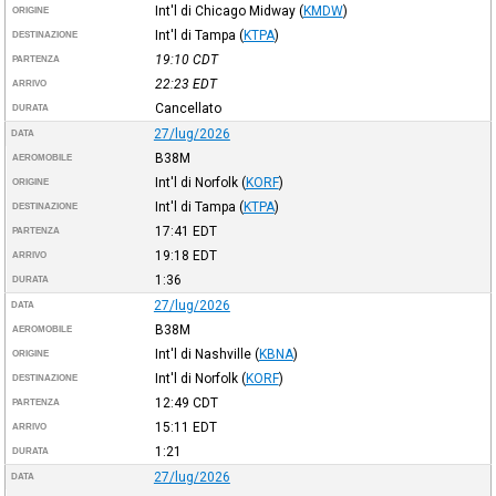
Int'l di Chicago Midway
(
KMDW
)
ORIGINE
Int'l di Tampa
(
KTPA
)
DESTINAZIONE
19:10
CDT
PARTENZA
22:23
EDT
ARRIVO
Cancellato
DURATA
27/lug/2026
DATA
B38M
AEROMOBILE
Int'l di Norfolk
(
KORF
)
ORIGINE
Int'l di Tampa
(
KTPA
)
DESTINAZIONE
17:41
EDT
PARTENZA
19:18
EDT
ARRIVO
1:36
DURATA
27/lug/2026
DATA
B38M
AEROMOBILE
Int'l di Nashville
(
KBNA
)
ORIGINE
Int'l di Norfolk
(
KORF
)
DESTINAZIONE
12:49
CDT
PARTENZA
15:11
EDT
ARRIVO
1:21
DURATA
27/lug/2026
DATA