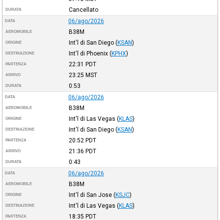
Cancellato
DURATA
06/ago/2026
DATA
B38M
AEROMOBILE
Int'l di San Diego
(
KSAN
)
ORIGINE
Int'l di Phoenix
(
KPHX
)
DESTINAZIONE
22:31
PDT
PARTENZA
23:25
MST
ARRIVO
0:53
DURATA
06/ago/2026
DATA
B38M
AEROMOBILE
Int'l di Las Vegas
(
KLAS
)
ORIGINE
Int'l di San Diego
(
KSAN
)
DESTINAZIONE
20:52
PDT
PARTENZA
21:36
PDT
ARRIVO
0:43
DURATA
06/ago/2026
DATA
B38M
AEROMOBILE
Int'l di San Jose
(
KSJC
)
ORIGINE
Int'l di Las Vegas
(
KLAS
)
DESTINAZIONE
18:35
PDT
PARTENZA