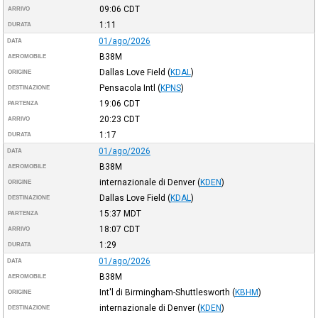
09:06
CDT
ARRIVO
1:11
DURATA
01/ago/2026
DATA
B38M
AEROMOBILE
Dallas Love Field
(
KDAL
)
ORIGINE
Pensacola Intl
(
KPNS
)
DESTINAZIONE
19:06
CDT
PARTENZA
20:23
CDT
ARRIVO
1:17
DURATA
01/ago/2026
DATA
B38M
AEROMOBILE
internazionale di Denver
(
KDEN
)
ORIGINE
Dallas Love Field
(
KDAL
)
DESTINAZIONE
15:37
MDT
PARTENZA
18:07
CDT
ARRIVO
1:29
DURATA
01/ago/2026
DATA
B38M
AEROMOBILE
Int'l di Birmingham-Shuttlesworth
(
KBHM
)
ORIGINE
internazionale di Denver
(
KDEN
)
DESTINAZIONE