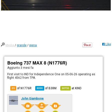
Like
Media
/
grande
/
piena
Boeing 737 MAX 8 (N1776R)
Aggiunto
3 mesi fa
First visit to IND for Independence One on 05-06-26 operating as
flight 4562 from TPA.
of N1776R
of
B38M
at
KIND
23
8000
10731
John Giambone