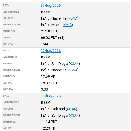
30/lug/2026
DATA
B38M
AEROMOBILE
Int'l di Nashville
(
KBNA
)
ORIGINE
Int'l di Miami
(
KMIA
)
DESTINAZIONE
21:18
CDT
PARTENZA
00:03
EDT
(+1)
ARRIVO
1:44
DURATA
30/lug/2026
DATA
B38M
AEROMOBILE
Int'l di San Diego
(
KSAN
)
ORIGINE
Int'l di Nashville
(
KBNA
)
DESTINAZIONE
13:59
PDT
PARTENZA
19:32
CDT
ARRIVO
3:33
DURATA
30/lug/2026
DATA
B38M
AEROMOBILE
Int'l di Oakland
(
KOAK
)
ORIGINE
Int'l di San Diego
(
KSAN
)
DESTINAZIONE
11:14
PDT
PARTENZA
12:23
PDT
ARRIVO