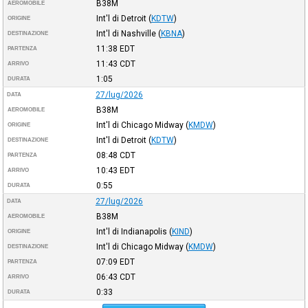
B38M
AEROMOBILE
Int'l di Detroit
(
KDTW
)
ORIGINE
Int'l di Nashville
(
KBNA
)
DESTINAZIONE
11:38
EDT
PARTENZA
11:43
CDT
ARRIVO
1:05
DURATA
27/lug/2026
DATA
B38M
AEROMOBILE
Int'l di Chicago Midway
(
KMDW
)
ORIGINE
Int'l di Detroit
(
KDTW
)
DESTINAZIONE
08:48
CDT
PARTENZA
10:43
EDT
ARRIVO
0:55
DURATA
27/lug/2026
DATA
B38M
AEROMOBILE
Int'l di Indianapolis
(
KIND
)
ORIGINE
Int'l di Chicago Midway
(
KMDW
)
DESTINAZIONE
07:09
EDT
PARTENZA
06:43
CDT
ARRIVO
0:33
DURATA