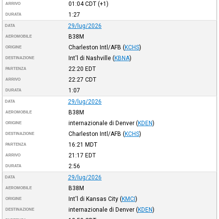
01:04
CDT
(+1)
ARRIVO
1:27
DURATA
29/lug/2026
DATA
B38M
AEROMOBILE
Charleston Intl/AFB
(
KCHS
)
ORIGINE
Int'l di Nashville
(
KBNA
)
DESTINAZIONE
22:20
EDT
PARTENZA
22:27
CDT
ARRIVO
1:07
DURATA
29/lug/2026
DATA
B38M
AEROMOBILE
internazionale di Denver
(
KDEN
)
ORIGINE
Charleston Intl/AFB
(
KCHS
)
DESTINAZIONE
16:21
MDT
PARTENZA
21:17
EDT
ARRIVO
2:56
DURATA
29/lug/2026
DATA
B38M
AEROMOBILE
Int'l di Kansas City
(
KMCI
)
ORIGINE
internazionale di Denver
(
KDEN
)
DESTINAZIONE