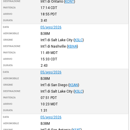
Int'l di Ontario
(
KONT
)
DESTINAZIONE
17:14
CDT
PARTENZA
18:55
PDT
ARRIVO
3:41
DURATA
05/ago/2026
DATA
B38M
AEROMOBILE
Int'l di Salt Lake City
(
KSLC
)
ORIGINE
Int'l di Nashville
(
KBNA
)
DESTINAZIONE
11:49
MDT
PARTENZA
15:33
CDT
ARRIVO
2:43
DURATA
05/ago/2026
DATA
B38M
AEROMOBILE
Int'l di San Diego
(
KSAN
)
ORIGINE
Int'l di Salt Lake City
(
KSLC
)
DESTINAZIONE
07:51
PDT
PARTENZA
10:23
MDT
ARRIVO
1:31
DURATA
05/ago/2026
DATA
B38M
AEROMOBILE
Int'l di San Antonio
(
KSAT
)
ORIGINE