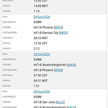
13:50
CDT
PARTENZA
14:09
MDT
ARRIVO
1:19
DURATA
29/lug/2026
DATA
B38M
AEROMOBILE
Int'l di Phoenix
(
KPHX
)
ORIGINE
Int'l di Kansas City
(
KMCI
)
DESTINAZIONE
08:23
MST
PARTENZA
12:36
CDT
ARRIVO
2:12
DURATA
29/lug/2026
DATA
B38M
AEROMOBILE
Int'l di Austin-Bergstrom
(
KAUS
)
ORIGINE
Int'l di Phoenix
(
KPHX
)
DESTINAZIONE
07:00
CDT
PARTENZA
06:51
MST
ARRIVO
1:51
DURATA
28/lug/2026
DATA
B38M
AEROMOBILE
Int'l di San Jose
(
KSJC
)
ORIGINE
Int'l di Austin-Bergstrom
(
KAUS
)
DESTINAZIONE