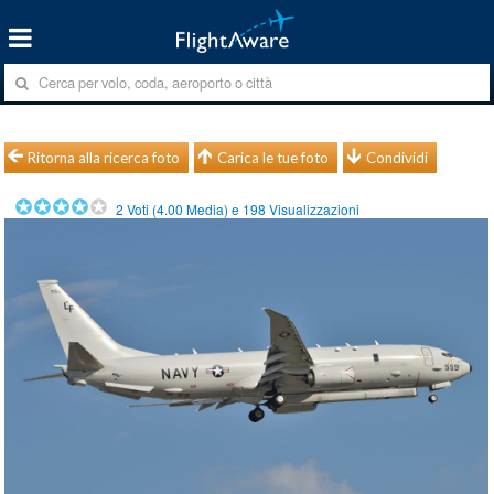
Ritorna alla ricerca foto
Carica le tue foto
Condividi
2
Voti (
4.00
Media) e
198
Visualizzazioni