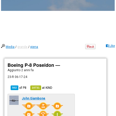
Like
Media
/
grande
/
piena
Boeing P-8 Poseidon —
Aggiunto
2 anni fa
23-R 06-17-24
of
P8
at
KIND
502
10731
John Giambone