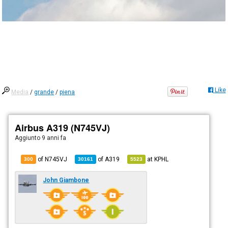
Like
Media
/
grande
/
piena
Airbus A319 (N745VJ)
Aggiunto
9 anni fa
of N745VJ
of
A319
at
KPHL
300
30161
5523
John Giambone