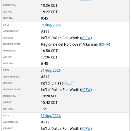
18:36
CDT
PARTENZA
19:22
CDT
ARRIVO
0:45
DURATA
31/lug/2026
DATA
A319
AEROMOBILE
Int'l di Dallas-Fort Worth
(
KDFW
)
ORIGINE
Regionale del Nord-ovest Arkansas
(
KXNA
)
DESTINAZIONE
16:50
CDT
PARTENZA
17:36
CDT
ARRIVO
0:45
DURATA
31/lug/2026
DATA
A319
AEROMOBILE
Int'l di El Paso
(
KELP
)
ORIGINE
Int'l di Dallas-Fort Worth
(
KDFW
)
DESTINAZIONE
13:20
MDT
PARTENZA
15:42
CDT
ARRIVO
1:21
DURATA
31/lug/2026
DATA
A319
AEROMOBILE
Int'l di Dallas-Fort Worth
(
KDFW
)
ORIGINE