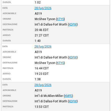
1:02
DURATA
28/lug/2026
DATA
A319
AEROMOBILE
McGhee Tyson
(
KTYS
)
ORIGINE
Int'l di Dallas-Fort Worth
(
KDFW
)
DESTINAZIONE
20:46
EDT
PARTENZA
21:27
CDT
ARRIVO
1:40
DURATA
28/lug/2026
DATA
A319
AEROMOBILE
Int'l di Dallas-Fort Worth
(
KDFW
)
ORIGINE
McGhee Tyson
(
KTYS
)
DESTINAZIONE
16:44
CDT
PARTENZA
19:23
EDT
ARRIVO
1:38
DURATA
28/lug/2026
DATA
A319
AEROMOBILE
Int'l di McAllen-Miller
(
KMFE
)
ORIGINE
Int'l di Dallas-Fort Worth
(
KDFW
)
DESTINAZIONE
13:53
CDT
PARTENZA