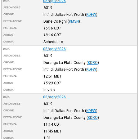
08/ago/2026
DATA
A319
AEROMOBILE
Int'l di Dallas-Fort Worth
(
KDFW
)
ORIGINE
Dane Co Rgnl
(
KMSN
)
DESTINAZIONE
16:16
CDT
PARTENZA
18:16
CDT
ARRIVO
Schedulato
DURATA
08/ago/2026
DATA
A319
AEROMOBILE
Durango-La Plata County
(
KDRO
)
ORIGINE
Int'l di Dallas-Fort Worth
(
KDFW
)
DESTINAZIONE
12:51
MDT
PARTENZA
15:23
CDT
ARRIVO
In volo
DURATA
08/ago/2026
DATA
A319
AEROMOBILE
Int'l di Dallas-Fort Worth
(
KDFW
)
ORIGINE
Durango-La Plata County
(
KDRO
)
DESTINAZIONE
11:14
CDT
PARTENZA
11:45
MDT
ARRIVO
1:31
DURATA