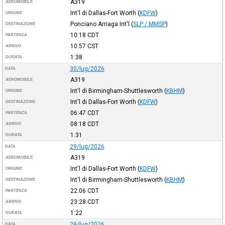
A319
AEROMOBILE
Int'l di Dallas-Fort Worth
(
KDFW
)
ORIGINE
Ponciano Arriaga Int'l
(
SLP / MMSP
)
DESTINAZIONE
10:18
CDT
PARTENZA
10:57
CST
ARRIVO
1:38
DURATA
30/lug/2026
DATA
A319
AEROMOBILE
Int'l di Birmingham-Shuttlesworth
(
KBHM
)
ORIGINE
Int'l di Dallas-Fort Worth
(
KDFW
)
DESTINAZIONE
06:47
CDT
PARTENZA
08:18
CDT
ARRIVO
1:31
DURATA
29/lug/2026
DATA
A319
AEROMOBILE
Int'l di Dallas-Fort Worth
(
KDFW
)
ORIGINE
Int'l di Birmingham-Shuttlesworth
(
KBHM
)
DESTINAZIONE
22:06
CDT
PARTENZA
23:28
CDT
ARRIVO
1:22
DURATA
29/lug/2026
DATA