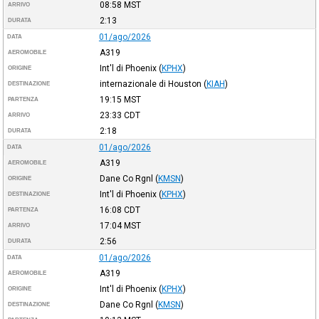
08:58
MST
ARRIVO
2:13
DURATA
01/ago/2026
DATA
A319
AEROMOBILE
Int'l di Phoenix
(
KPHX
)
ORIGINE
internazionale di Houston
(
KIAH
)
DESTINAZIONE
19:15
MST
PARTENZA
23:33
CDT
ARRIVO
2:18
DURATA
01/ago/2026
DATA
A319
AEROMOBILE
Dane Co Rgnl
(
KMSN
)
ORIGINE
Int'l di Phoenix
(
KPHX
)
DESTINAZIONE
16:08
CDT
PARTENZA
17:04
MST
ARRIVO
2:56
DURATA
01/ago/2026
DATA
A319
AEROMOBILE
Int'l di Phoenix
(
KPHX
)
ORIGINE
Dane Co Rgnl
(
KMSN
)
DESTINAZIONE