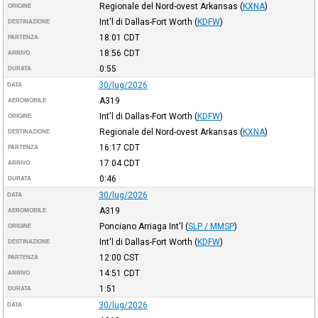
Regionale del Nord-ovest Arkansas
(
KXNA
)
ORIGINE
Int'l di Dallas-Fort Worth
(
KDFW
)
DESTINAZIONE
18:01
CDT
PARTENZA
18:56
CDT
ARRIVO
0:55
DURATA
30/lug/2026
DATA
A319
AEROMOBILE
Int'l di Dallas-Fort Worth
(
KDFW
)
ORIGINE
Regionale del Nord-ovest Arkansas
(
KXNA
)
DESTINAZIONE
16:17
CDT
PARTENZA
17:04
CDT
ARRIVO
0:46
DURATA
30/lug/2026
DATA
A319
AEROMOBILE
Ponciano Arriaga Int'l
(
SLP / MMSP
)
ORIGINE
Int'l di Dallas-Fort Worth
(
KDFW
)
DESTINAZIONE
12:00
CST
PARTENZA
14:51
CDT
ARRIVO
1:51
DURATA
30/lug/2026
DATA