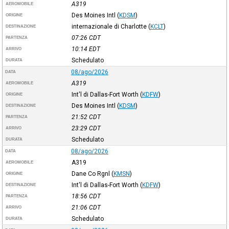
A319
AEROMOBILE
Des Moines Intl
(
KDSM
)
ORIGINE
internazionale di Charlotte
(
KCLT
)
DESTINAZIONE
07:26
CDT
PARTENZA
10:14
EDT
ARRIVO
Schedulato
DURATA
08/ago/2026
DATA
A319
AEROMOBILE
Int'l di Dallas-Fort Worth
(
KDFW
)
ORIGINE
Des Moines Intl
(
KDSM
)
DESTINAZIONE
21:52
CDT
PARTENZA
23:29
CDT
ARRIVO
Schedulato
DURATA
08/ago/2026
DATA
A319
AEROMOBILE
Dane Co Rgnl
(
KMSN
)
ORIGINE
Int'l di Dallas-Fort Worth
(
KDFW
)
DESTINAZIONE
18:56
CDT
PARTENZA
21:06
CDT
ARRIVO
Schedulato
DURATA