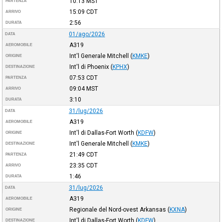
10:13
MST
PARTENZA
15:09
CDT
ARRIVO
2:56
DURATA
01/ago/2026
DATA
A319
AEROMOBILE
Int'l Generale Mitchell
(
KMKE
)
ORIGINE
Int'l di Phoenix
(
KPHX
)
DESTINAZIONE
07:53
CDT
PARTENZA
09:04
MST
ARRIVO
3:10
DURATA
31/lug/2026
DATA
A319
AEROMOBILE
Int'l di Dallas-Fort Worth
(
KDFW
)
ORIGINE
Int'l Generale Mitchell
(
KMKE
)
DESTINAZIONE
21:49
CDT
PARTENZA
23:35
CDT
ARRIVO
1:46
DURATA
31/lug/2026
DATA
A319
AEROMOBILE
Regionale del Nord-ovest Arkansas
(
KXNA
)
ORIGINE
Int'l di Dallas-Fort Worth
(
KDFW
)
DESTINAZIONE