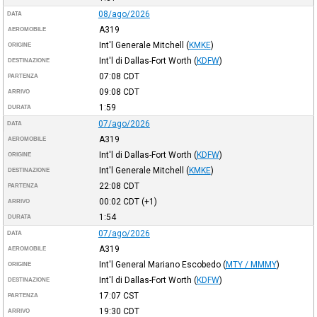
08/ago/2026
DATA
A319
AEROMOBILE
Int'l Generale Mitchell
(
KMKE
)
ORIGINE
Int'l di Dallas-Fort Worth
(
KDFW
)
DESTINAZIONE
07:08
CDT
PARTENZA
09:08
CDT
ARRIVO
1:59
DURATA
07/ago/2026
DATA
A319
AEROMOBILE
Int'l di Dallas-Fort Worth
(
KDFW
)
ORIGINE
Int'l Generale Mitchell
(
KMKE
)
DESTINAZIONE
22:08
CDT
PARTENZA
00:02
CDT
(+1)
ARRIVO
1:54
DURATA
07/ago/2026
DATA
A319
AEROMOBILE
Int'l General Mariano Escobedo
(
MTY / MMMY
)
ORIGINE
Int'l di Dallas-Fort Worth
(
KDFW
)
DESTINAZIONE
17:07
CST
PARTENZA
19:30
CDT
ARRIVO