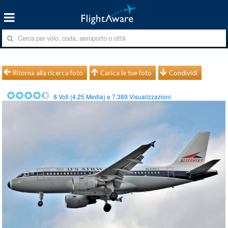
Ritorna alla ricerca foto
Carica le tue foto
Condividi
8
Voti (
4.25
Media) e
7.389
Visualizzazioni