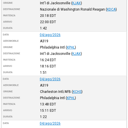
Int'l di Jacksonville
(
KJAX
)
ORIGINE
Nazionale di Washington Ronald Reagan
(
KDCA
)
DESTINAZIONE
20:18
EDT
PARTENZA
22:00
EDT
ARRIVO
1:42
DURATA
04/ago/2026
DATA
A319
AEROMOBILE
Philadelphia Intl
(
KPHL
)
ORIGINE
Int'l di Jacksonville
(
KJAX
)
DESTINAZIONE
16:24
EDT
PARTENZA
18:16
EDT
ARRIVO
1:51
DURATA
04/ago/2026
DATA
A319
AEROMOBILE
Charleston Intl/AFB
(
KCHS
)
ORIGINE
Philadelphia Intl
(
KPHL
)
DESTINAZIONE
13:48
EDT
PARTENZA
15:11
EDT
ARRIVO
1:22
DURATA
04/ago/2026
DATA