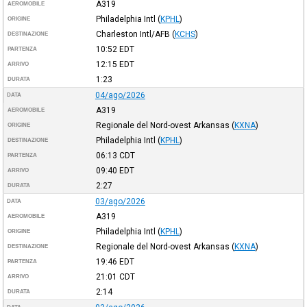
A319
AEROMOBILE
Philadelphia Intl
(
KPHL
)
ORIGINE
Charleston Intl/AFB
(
KCHS
)
DESTINAZIONE
10:52
EDT
PARTENZA
12:15
EDT
ARRIVO
1:23
DURATA
04/ago/2026
DATA
A319
AEROMOBILE
Regionale del Nord-ovest Arkansas
(
KXNA
)
ORIGINE
Philadelphia Intl
(
KPHL
)
DESTINAZIONE
06:13
CDT
PARTENZA
09:40
EDT
ARRIVO
2:27
DURATA
03/ago/2026
DATA
A319
AEROMOBILE
Philadelphia Intl
(
KPHL
)
ORIGINE
Regionale del Nord-ovest Arkansas
(
KXNA
)
DESTINAZIONE
19:46
EDT
PARTENZA
21:01
CDT
ARRIVO
2:14
DURATA