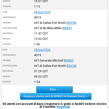
15:07
CDT
ARRIVO
1:13
DURATA
28/lug/2026
DATA
A319
AEROMOBILE
Int'l di Dallas-Fort Worth
(
KDFW
)
ORIGINE
Int'l di McAllen-Miller
(
KMFE
)
DESTINAZIONE
11:47
CDT
PARTENZA
12:53
CDT
ARRIVO
1:06
DURATA
28/lug/2026
DATA
A319
AEROMOBILE
Int'l Generale Mitchell
(
KMKE
)
ORIGINE
Int'l di Dallas-Fort Worth
(
KDFW
)
DESTINAZIONE
07:29
CDT
PARTENZA
09:23
CDT
ARRIVO
1:54
DURATA
Altro →
Acquista storico voli di N745VJ in formato Excel →
Gli utenti con account di base (registrarsi è gratis e facile!) vedono storico
di 3 months
Registrati