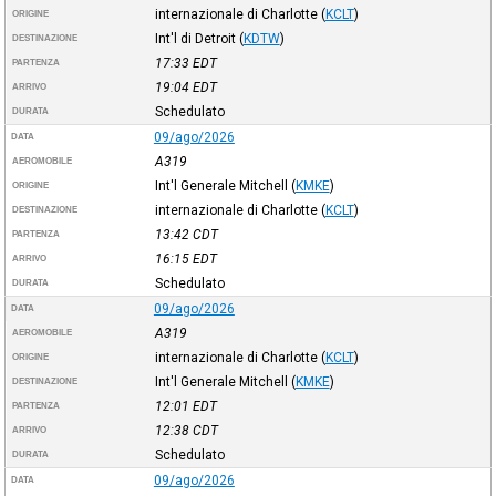
internazionale di Charlotte
(
KCLT
)
ORIGINE
Int'l di Detroit
(
KDTW
)
DESTINAZIONE
17:33
EDT
PARTENZA
19:04
EDT
ARRIVO
Schedulato
DURATA
09/ago/2026
DATA
A319
AEROMOBILE
Int'l Generale Mitchell
(
KMKE
)
ORIGINE
internazionale di Charlotte
(
KCLT
)
DESTINAZIONE
13:42
CDT
PARTENZA
16:15
EDT
ARRIVO
Schedulato
DURATA
09/ago/2026
DATA
A319
AEROMOBILE
internazionale di Charlotte
(
KCLT
)
ORIGINE
Int'l Generale Mitchell
(
KMKE
)
DESTINAZIONE
12:01
EDT
PARTENZA
12:38
CDT
ARRIVO
Schedulato
DURATA
09/ago/2026
DATA