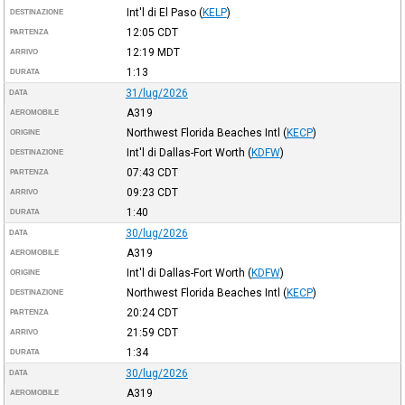
Int'l di El Paso
(
KELP
)
DESTINAZIONE
12:05
CDT
PARTENZA
12:19
MDT
ARRIVO
1:13
DURATA
31/lug/2026
DATA
A319
AEROMOBILE
Northwest Florida Beaches Intl
(
KECP
)
ORIGINE
Int'l di Dallas-Fort Worth
(
KDFW
)
DESTINAZIONE
07:43
CDT
PARTENZA
09:23
CDT
ARRIVO
1:40
DURATA
30/lug/2026
DATA
A319
AEROMOBILE
Int'l di Dallas-Fort Worth
(
KDFW
)
ORIGINE
Northwest Florida Beaches Intl
(
KECP
)
DESTINAZIONE
20:24
CDT
PARTENZA
21:59
CDT
ARRIVO
1:34
DURATA
30/lug/2026
DATA
A319
AEROMOBILE