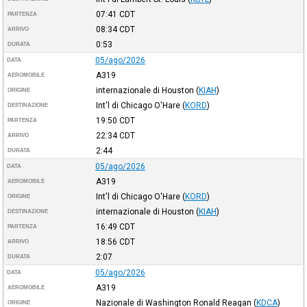
07:41
CDT
PARTENZA
08:34
CDT
ARRIVO
0:53
DURATA
05/ago/2026
DATA
A319
AEROMOBILE
internazionale di Houston
(
KIAH
)
ORIGINE
Int'l di Chicago O'Hare
(
KORD
)
DESTINAZIONE
19:50
CDT
PARTENZA
22:34
CDT
ARRIVO
2:44
DURATA
05/ago/2026
DATA
A319
AEROMOBILE
Int'l di Chicago O'Hare
(
KORD
)
ORIGINE
internazionale di Houston
(
KIAH
)
DESTINAZIONE
16:49
CDT
PARTENZA
18:56
CDT
ARRIVO
2:07
DURATA
05/ago/2026
DATA
A319
AEROMOBILE
Nazionale di Washington Ronald Reagan
(
KDCA
)
ORIGINE