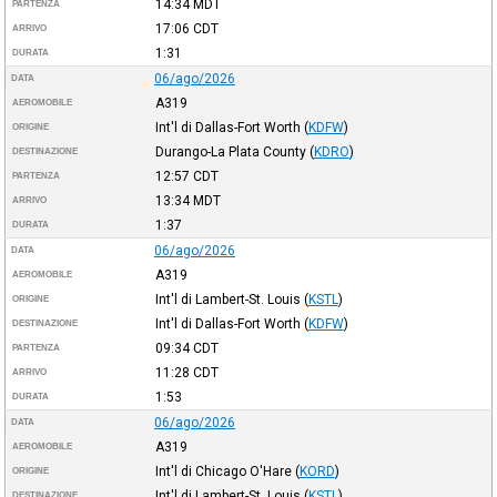
14:34
MDT
PARTENZA
17:06
CDT
ARRIVO
1:31
DURATA
06/ago/2026
DATA
A319
AEROMOBILE
Int'l di Dallas-Fort Worth
(
KDFW
)
ORIGINE
Durango-La Plata County
(
KDRO
)
DESTINAZIONE
12:57
CDT
PARTENZA
13:34
MDT
ARRIVO
1:37
DURATA
06/ago/2026
DATA
A319
AEROMOBILE
Int'l di Lambert-St. Louis
(
KSTL
)
ORIGINE
Int'l di Dallas-Fort Worth
(
KDFW
)
DESTINAZIONE
09:34
CDT
PARTENZA
11:28
CDT
ARRIVO
1:53
DURATA
06/ago/2026
DATA
A319
AEROMOBILE
Int'l di Chicago O'Hare
(
KORD
)
ORIGINE
Int'l di Lambert-St. Louis
(
KSTL
)
DESTINAZIONE