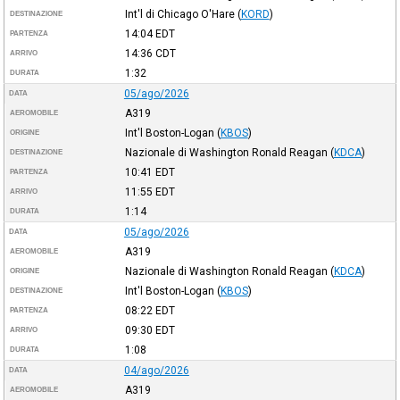
Int'l di Chicago O'Hare
(
KORD
)
DESTINAZIONE
14:04
EDT
PARTENZA
14:36
CDT
ARRIVO
1:32
DURATA
05/ago/2026
DATA
A319
AEROMOBILE
Int'l Boston-Logan
(
KBOS
)
ORIGINE
Nazionale di Washington Ronald Reagan
(
KDCA
)
DESTINAZIONE
10:41
EDT
PARTENZA
11:55
EDT
ARRIVO
1:14
DURATA
05/ago/2026
DATA
A319
AEROMOBILE
Nazionale di Washington Ronald Reagan
(
KDCA
)
ORIGINE
Int'l Boston-Logan
(
KBOS
)
DESTINAZIONE
08:22
EDT
PARTENZA
09:30
EDT
ARRIVO
1:08
DURATA
04/ago/2026
DATA
A319
AEROMOBILE