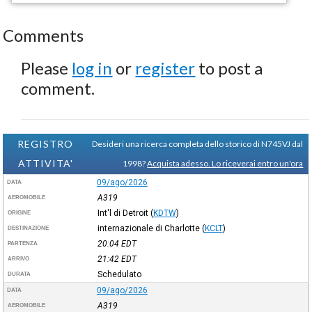
Comments
Please
log in
or
register
to post a
comment.
REGISTRO
Desideri una ricerca completa dello storico di N745VJ dal
ATTIVITA'
1998?
Acquista adesso. Lo riceverai entro un'ora
09/ago/2026
DATA
A319
AEROMOBILE
Int'l di Detroit
(
KDTW
)
ORIGINE
internazionale di Charlotte
(
KCLT
)
DESTINAZIONE
20:04
EDT
PARTENZA
21:42
EDT
ARRIVO
Schedulato
DURATA
09/ago/2026
DATA
A319
AEROMOBILE