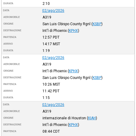
2:10
DURATA
02/ago/2026
DATA
A319
AEROMOBILE
San Luis Obispo County Rgnl
(
KSBP
)
ORIGINE
Int'l di Phoenix
(
KPHX
)
DESTINAZIONE
12:57
PDT
PARTENZA
14:17
MST
ARRIVO
1:19
DURATA
02/ago/2026
DATA
A319
AEROMOBILE
Int'l di Phoenix
(
KPHX
)
ORIGINE
San Luis Obispo County Rgnl
(
KSBP
)
DESTINAZIONE
10:26
MST
PARTENZA
11:42
PDT
ARRIVO
1:15
DURATA
02/ago/2026
DATA
A319
AEROMOBILE
internazionale di Houston
(
KIAH
)
ORIGINE
Int'l di Phoenix
(
KPHX
)
DESTINAZIONE
08:44
CDT
PARTENZA