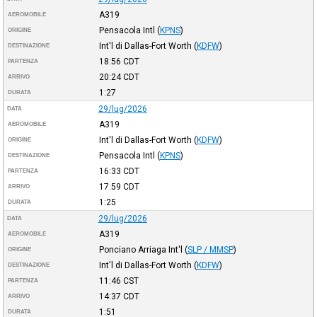
A319
AEROMOBILE
Pensacola Intl
(
KPNS
)
ORIGINE
Int'l di Dallas-Fort Worth
(
KDFW
)
DESTINAZIONE
18:56
CDT
PARTENZA
20:24
CDT
ARRIVO
1:27
DURATA
29/lug/2026
DATA
A319
AEROMOBILE
Int'l di Dallas-Fort Worth
(
KDFW
)
ORIGINE
Pensacola Intl
(
KPNS
)
DESTINAZIONE
16:33
CDT
PARTENZA
17:59
CDT
ARRIVO
1:25
DURATA
29/lug/2026
DATA
A319
AEROMOBILE
Ponciano Arriaga Int'l
(
SLP / MMSP
)
ORIGINE
Int'l di Dallas-Fort Worth
(
KDFW
)
DESTINAZIONE
11:46
CST
PARTENZA
14:37
CDT
ARRIVO
1:51
DURATA