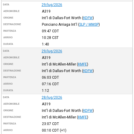
29/lug/2026
DATA
A319
AEROMOBILE
Int'l di Dallas-Fort Worth
(
KDFW
)
ORIGINE
Ponciano Arriaga Int'l
(
SLP / MMSP
)
DESTINAZIONE
09:47
CDT
PARTENZA
10:28
CST
ARRIVO
1:40
DURATA
29/lug/2026
DATA
A319
AEROMOBILE
Int'l di McAllen-Miller
(
KMFE
)
ORIGINE
Int'l di Dallas-Fort Worth
(
KDFW
)
DESTINAZIONE
06:03
CDT
PARTENZA
07:16
CDT
ARRIVO
1:12
DURATA
28/lug/2026
DATA
A319
AEROMOBILE
Int'l di Dallas-Fort Worth
(
KDFW
)
ORIGINE
Int'l di McAllen-Miller
(
KMFE
)
DESTINAZIONE
23:07
CDT
PARTENZA
00:10
CDT
(+1)
ARRIVO