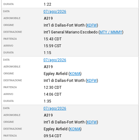
1:22
DURATA
07/ago/2026
DATA
A319
AEROMOBILE
Int'l di Dallas-Fort Worth
(
KDFW
)
ORIGINE
Int'l General Mariano Escobedo
(
MTY / MMMY
)
DESTINAZIONE
15:43
CDT
PARTENZA
15:59
CST
ARRIVO
1:15
DURATA
07/ago/2026
DATA
A319
AEROMOBILE
Eppley Airfield
(
KOMA
)
ORIGINE
Int'l di Dallas-Fort Worth
(
KDFW
)
DESTINAZIONE
12:30
CDT
PARTENZA
14:06
CDT
ARRIVO
1:35
DURATA
07/ago/2026
DATA
A319
AEROMOBILE
Int'l di Dallas-Fort Worth
(
KDFW
)
ORIGINE
Eppley Airfield
(
KOMA
)
DESTINAZIONE
09:54
CDT
PARTENZA