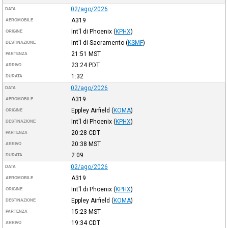
02/ago/2026
DATA
A319
AEROMOBILE
Int'l di Phoenix
(
KPHX
)
ORIGINE
Int'l di Sacramento
(
KSMF
)
DESTINAZIONE
21:51
MST
PARTENZA
23:24
PDT
ARRIVO
1:32
DURATA
02/ago/2026
DATA
A319
AEROMOBILE
Eppley Airfield
(
KOMA
)
ORIGINE
Int'l di Phoenix
(
KPHX
)
DESTINAZIONE
20:28
CDT
PARTENZA
20:38
MST
ARRIVO
2:09
DURATA
02/ago/2026
DATA
A319
AEROMOBILE
Int'l di Phoenix
(
KPHX
)
ORIGINE
Eppley Airfield
(
KOMA
)
DESTINAZIONE
15:23
MST
PARTENZA
19:34
CDT
ARRIVO