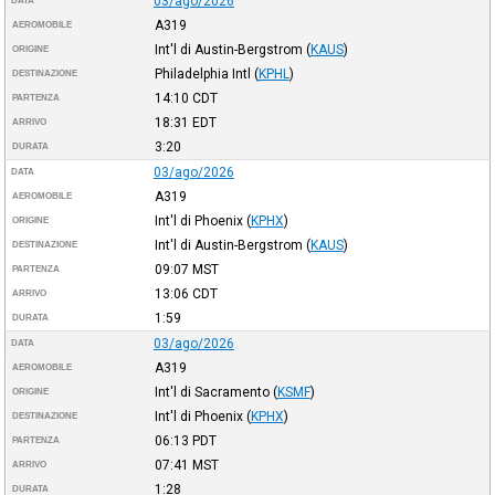
03/ago/2026
DATA
A319
AEROMOBILE
Int'l di Austin-Bergstrom
(
KAUS
)
ORIGINE
Philadelphia Intl
(
KPHL
)
DESTINAZIONE
14:10
CDT
PARTENZA
18:31
EDT
ARRIVO
3:20
DURATA
03/ago/2026
DATA
A319
AEROMOBILE
Int'l di Phoenix
(
KPHX
)
ORIGINE
Int'l di Austin-Bergstrom
(
KAUS
)
DESTINAZIONE
09:07
MST
PARTENZA
13:06
CDT
ARRIVO
1:59
DURATA
03/ago/2026
DATA
A319
AEROMOBILE
Int'l di Sacramento
(
KSMF
)
ORIGINE
Int'l di Phoenix
(
KPHX
)
DESTINAZIONE
06:13
PDT
PARTENZA
07:41
MST
ARRIVO
1:28
DURATA