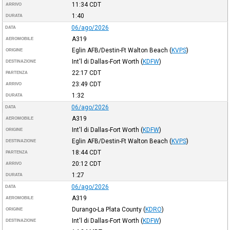
11:34
CDT
ARRIVO
1:40
DURATA
06/ago/2026
DATA
A319
AEROMOBILE
Eglin AFB/Destin-Ft Walton Beach
(
KVPS
)
ORIGINE
Int'l di Dallas-Fort Worth
(
KDFW
)
DESTINAZIONE
22:17
CDT
PARTENZA
23:49
CDT
ARRIVO
1:32
DURATA
06/ago/2026
DATA
A319
AEROMOBILE
Int'l di Dallas-Fort Worth
(
KDFW
)
ORIGINE
Eglin AFB/Destin-Ft Walton Beach
(
KVPS
)
DESTINAZIONE
18:44
CDT
PARTENZA
20:12
CDT
ARRIVO
1:27
DURATA
06/ago/2026
DATA
A319
AEROMOBILE
Durango-La Plata County
(
KDRO
)
ORIGINE
Int'l di Dallas-Fort Worth
(
KDFW
)
DESTINAZIONE