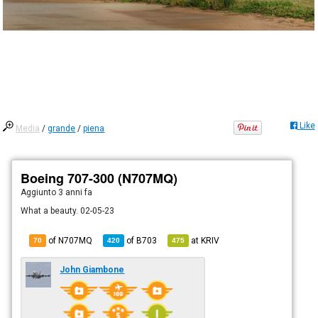
Like
Media
/
grande
/
piena
Boeing 707-300 (N707MQ)
Aggiunto
3 anni fa
What a beauty. 02-05-23
of N707MQ
of
B703
at
KRIV
70
420
475
John Giambone