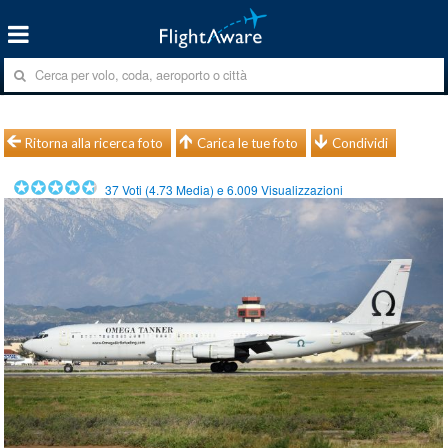
Ritorna alla ricerca foto
Carica le tue foto
Condividi
37
Voti (
4.73
Media) e
6.009
Visualizzazioni