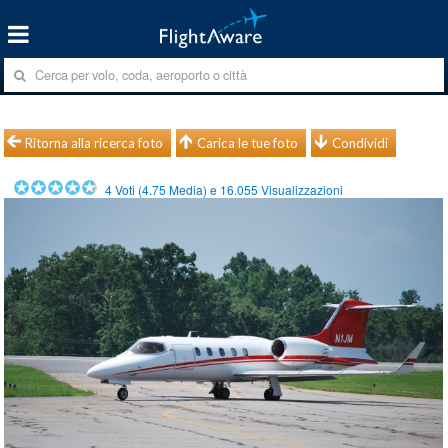
Ritorna alla ricerca foto
Carica le tue foto
Condividi
4
Voti (
4.75
Media) e
16.055
Visualizzazioni