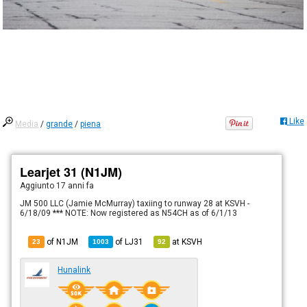
Like
Media
/
grande
/
piena
Learjet 31 (N1JM)
Aggiunto
17 anni fa
JM 500 LLC (Jamie McMurray) taxiing to runway 28 at KSVH -
6/18/09 *** NOTE: Now registered as N54CH as of 6/1/13
of N1JM
of
LJ31
at
KSVH
23
1003
92
Hunalink