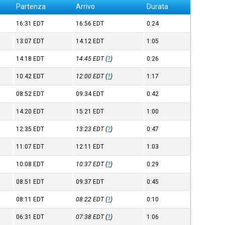
Partenza
Arrivo
Durata
16:31
EDT
16:56
EDT
0:24
13:07
EDT
14:12
EDT
1:05
14:18
EDT
14:45
EDT
(
?
)
0:26
10:42
EDT
12:00
EDT
(
?
)
1:17
08:52
EDT
09:34
EDT
0:42
14:20
EDT
15:21
EDT
1:00
12:35
EDT
13:23
EDT
(
?
)
0:47
11:07
EDT
12:11
EDT
1:03
10:08
EDT
10:37
EDT
(
?
)
0:29
08:51
EDT
09:37
EDT
0:45
08:11
EDT
08:22
EDT
(
?
)
0:10
06:31
EDT
07:38
EDT
(
?
)
1:06