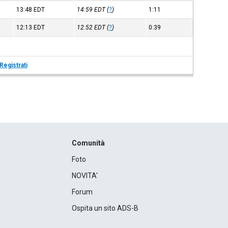
13:48
EDT
14:59
EDT
(
?
)
1:11
12:13
EDT
12:52
EDT
(
?
)
0:39
Registrati
Comunità
Foto
NOVITA'
Forum
Ospita un sito ADS-B