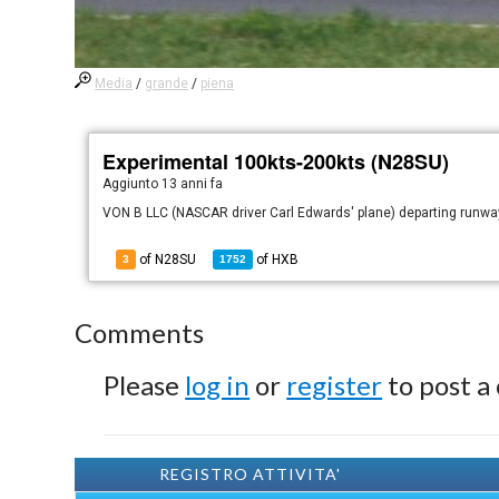
Media
/
grande
/
piena
Experimental 100kts-200kts (N28SU)
Aggiunto
13 anni fa
VON B LLC (NASCAR driver Carl Edwards' plane) departing runwa
of N28SU
of
HXB
3
1752
Comments
Please
log in
or
register
to post a
REGISTRO ATTIVITA'