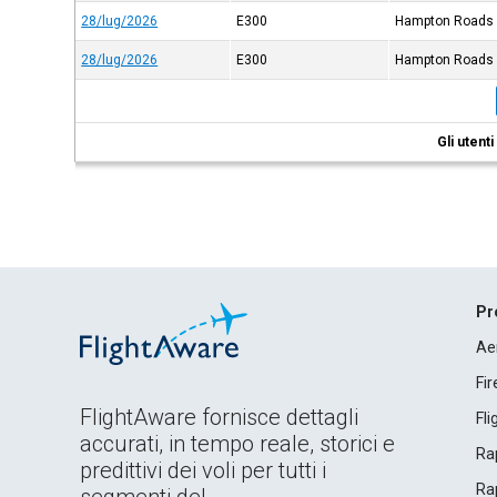
28/lug/2026
E300
Hampton Roads
28/lug/2026
E300
Hampton Roads
Gli utent
Pr
Ae
Fi
FlightAware fornisce dettagli
Fl
accurati, in tempo reale, storici e
Rap
predittivi dei voli per tutti i
Rap