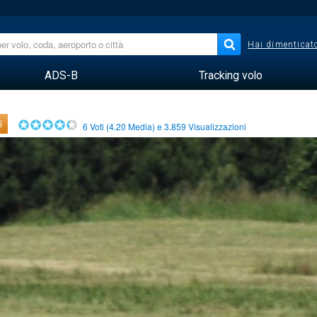
Hai dimenticato
ADS-B
Tracking volo
i
6
Voti (
4.20
Media) e
3.859
Visualizzazioni