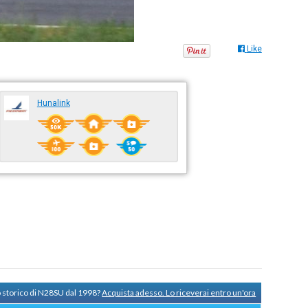
Like
Hunalink
o storico di N28SU dal 1998?
Acquista adesso. Lo riceverai entro un'ora