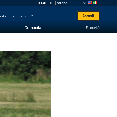
08:48 EDT
Accedi
 il numero del volo?
Comunità
Società