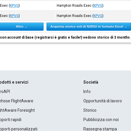
 Exec
(
KPVG
)
Hampton Roads Exec
(
KPVG
)
 Exec
(
KPVG
)
Hampton Roads Exec
(
KPVG
)
Altro →
Acquista storico voli di N28SU in formato Excel →
i con account di base (registrarsi è gratis e facile!) vedono storico di 3 months
odotti e servizi
Società
roAPI
Info
rehose FlightAware
Opportunità di lavoro
ightAware Foresight
Storico
porti rapidi
Pubblicizza con noi
porti personalizzati
Rassegna stampa