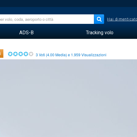
Hai dimenticato
ADS-B
Tracking volo
i
3
Voti (
4.00
Media) e
1.959
Visualizzazioni