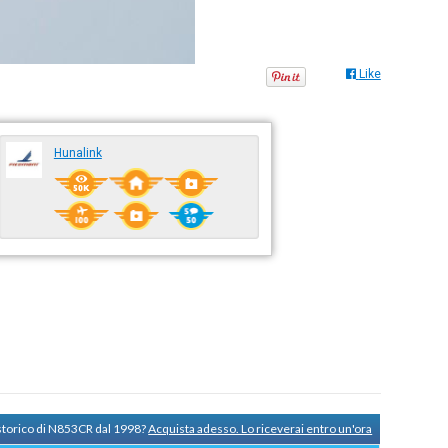
Like
Hunalink
 storico di N853CR dal 1998?
Acquista adesso. Lo riceverai entro un'ora