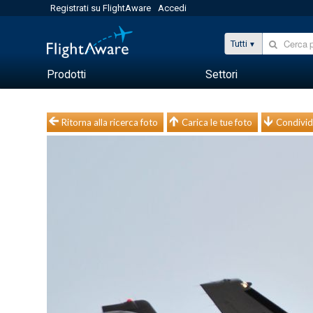
Registrati su FlightAware
Accedi
Tutti
Prodotti
Settori
Ritorna alla ricerca foto
Carica le tue foto
Condivid