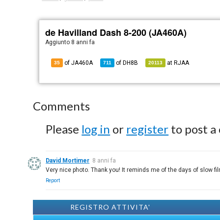
de Havilland Dash 8-200 (JA460A)
Aggiunto
8 anni fa
of JA460A
of
DH8B
at
RJAA
35
711
20113
Comments
Please
log in
or
register
to post a
David Mortimer
8 anni fa
Very nice photo. Thank you! It reminds me of the days of slow f
Report
REGISTRO ATTIVITA'