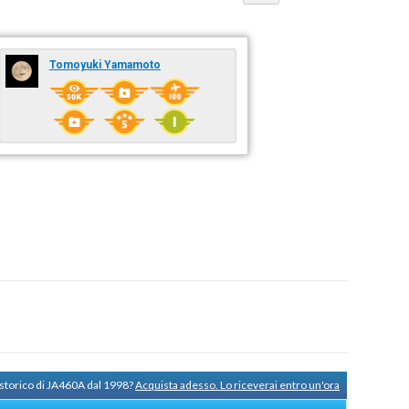
Tomoyuki Yamamoto
 storico di JA460A dal 1998?
Acquista adesso. Lo riceverai entro un'ora