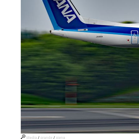
Media
/
grande
/
piena