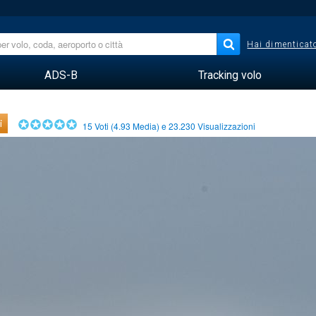
Hai dimenticato
ADS-B
Tracking volo
i
15
Voti (
4.93
Media) e
23.230
Visualizzazioni