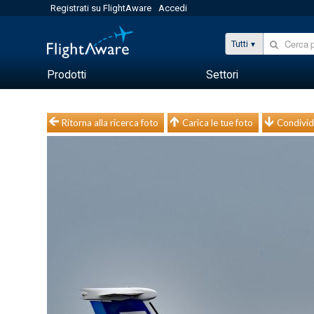
Registrati su FlightAware
Accedi
Tutti
Prodotti
Settori
Ritorna alla ricerca foto
Carica le tue foto
Condivid