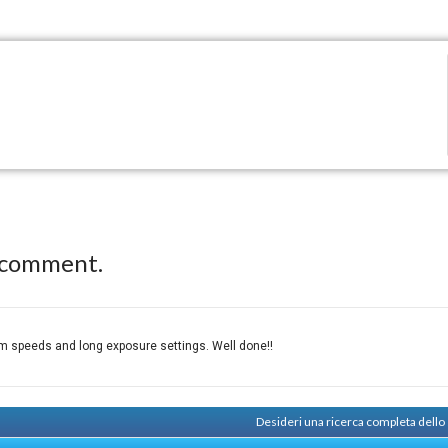
 comment.
ilm speeds and long exposure settings. Well done!!
Desideri una ricerca completa dello