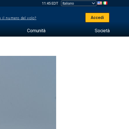
11:45 EDT
Accedi
 il numero del volo?
Comunità
Società