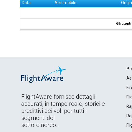
Data
Aeromobile
Origi
Gli utent
Pr
Ae
Fi
FlightAware fornisce dettagli
Fl
accurati, in tempo reale, storici e
Rap
predittivi dei voli per tutti i
Rap
segmenti del
settore aereo.
Fl