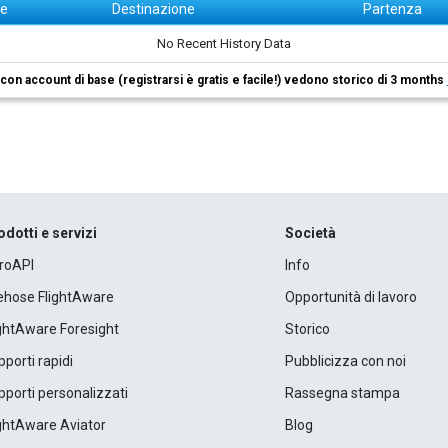
ne
Destinazione
Partenza
No Recent History Data
i con account di base (registrarsi è gratis e facile!) vedono storico di 3 months
odotti e servizi
Società
roAPI
Info
rehose FlightAware
Opportunità di lavoro
ightAware Foresight
Storico
porti rapidi
Pubblicizza con noi
porti personalizzati
Rassegna stampa
ightAware Aviator
Blog