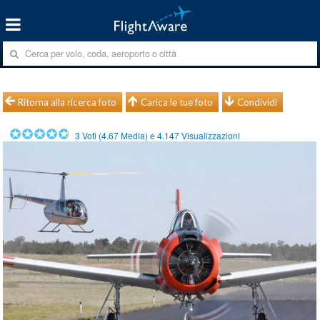
Ritorna alla ricerca foto
Carica le tue foto
Condividi
3
Voti (
4.67
Media) e
4.147
Visualizzazioni