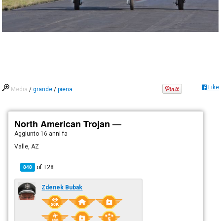
Like
Media
/
grande
/
piena
North American Trojan —
Aggiunto
16 anni fa
Valle, AZ
of
T28
848
Zdenek Bubak