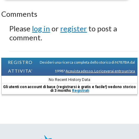
Comments
Please
log in
or
register
to post a
comment.
REGISTRO
Desideri una ricerca completa dello storico di N787BA dal
ATTIVITA'
1998?
Acquista adesso. Lo riceverai entro un'ora
No Recent History Data
Gli utenti con account di base (registrarsi è gratis e facile!) vedono storico
di 3 months
Registrati