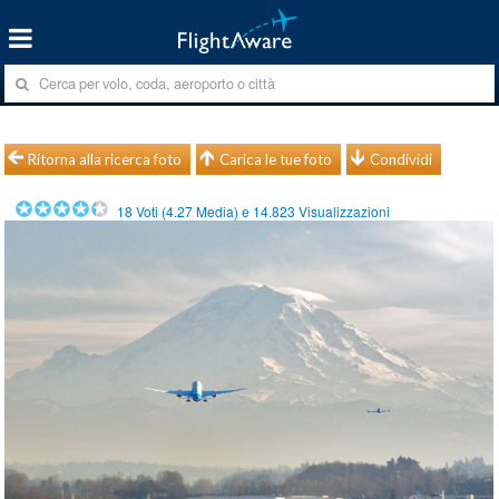
Ritorna alla ricerca foto
Carica le tue foto
Condividi
18
Voti (
4.27
Media) e
14.823
Visualizzazioni