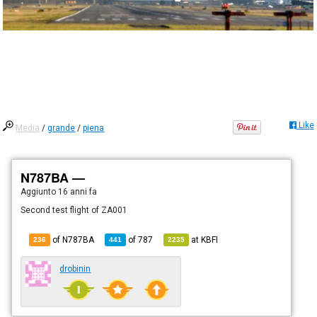
Like
Media
/
grande
/
piena
N787BA —
Aggiunto
16 anni fa
Second test flight of ZA001
of N787BA
of
787
at
KBFI
236
441
2235
drobinin