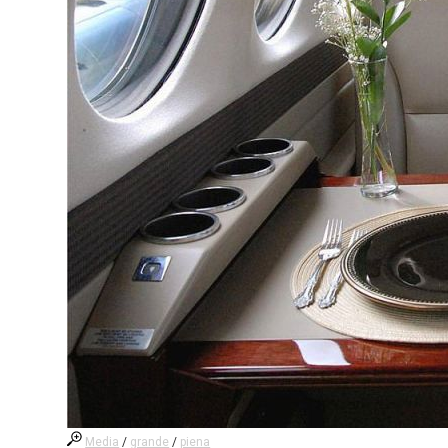
Media
/
grande
/
piena