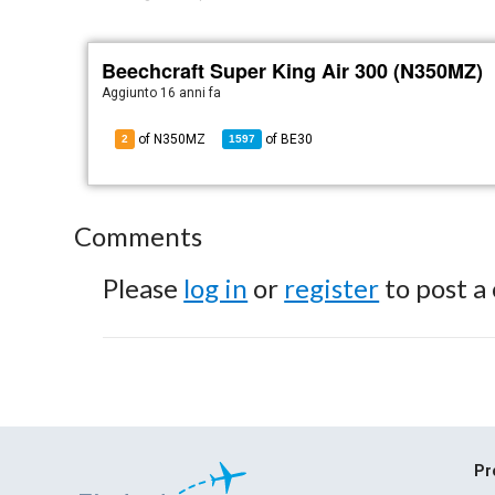
Beechcraft Super King Air 300 (N350MZ)
Aggiunto
16 anni fa
of N350MZ
of
BE30
2
1597
Comments
Please
log in
or
register
to post a
Pr