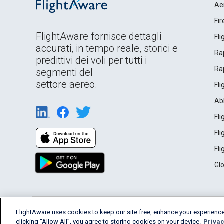
Ae
Fi
FlightAware fornisce dettagli
Fl
accurati, in tempo reale, storici e
Rap
predittivi dei voli per tutti i
Rap
segmenti del
settore aereo.
Fl
Ab
Fl
Fl
Fl
Gl
English (USA)
FlightAware uses cookies to keep our site free, enhance your experience
2026 FlightAware
Terms of Use
Privacy
clicking “Allow All”, you agree to storing cookies on your device.
Privac