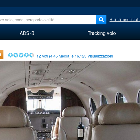
Hai dimenticato
ADS-B
Tracking volo
i
12
Voti (
4.45
Media) e
16.123
Visualizzazioni