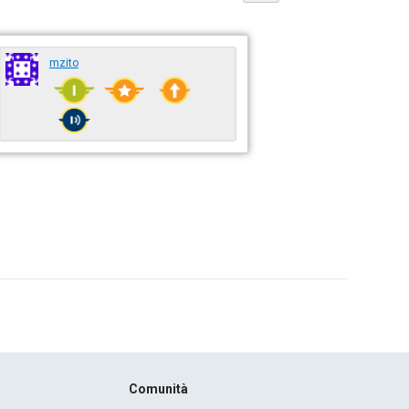
mzito
Comunità