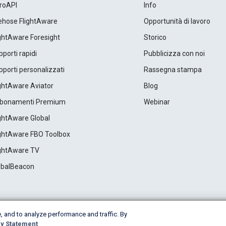
roAPI
Info
rehose FlightAware
Opportunità di lavoro
ightAware Foresight
Storico
porti rapidi
Pubblicizza con noi
porti personalizzati
Rassegna stampa
ightAware Aviator
Blog
bonamenti Premium
Webinar
ightAware Global
ightAware FBO Toolbox
ightAware TV
obalBeacon
, and to analyze performance and traffic. By
Cookie Settings
y Statement