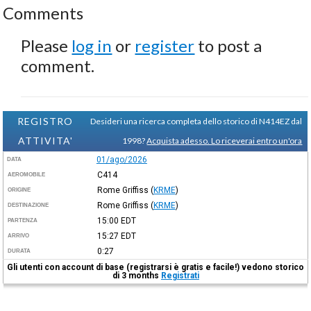
Comments
Please
log in
or
register
to post a
comment.
REGISTRO
Desideri una ricerca completa dello storico di N414EZ dal
ATTIVITA'
1998?
Acquista adesso. Lo riceverai entro un'ora
01/ago/2026
DATA
C414
AEROMOBILE
Rome Griffiss
(
KRME
)
ORIGINE
Rome Griffiss
(
KRME
)
DESTINAZIONE
15:00
EDT
PARTENZA
15:27
EDT
ARRIVO
0:27
DURATA
Gli utenti con account di base (registrarsi è gratis e facile!) vedono storico
di 3 months
Registrati