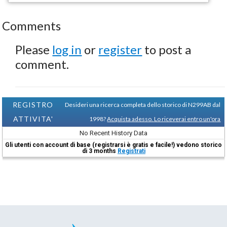
Comments
Please
log in
or
register
to post a
comment.
REGISTRO
Desideri una ricerca completa dello storico di N299AB dal
ATTIVITA'
1998?
Acquista adesso. Lo riceverai entro un'ora
No Recent History Data
Gli utenti con account di base (registrarsi è gratis e facile!) vedono storico
di 3 months
Registrati