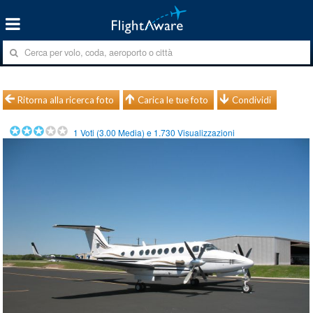
Ritorna alla ricerca foto
Carica le tue foto
Condividi
1
Voti (
3.00
Media) e
1.730
Visualizzazioni