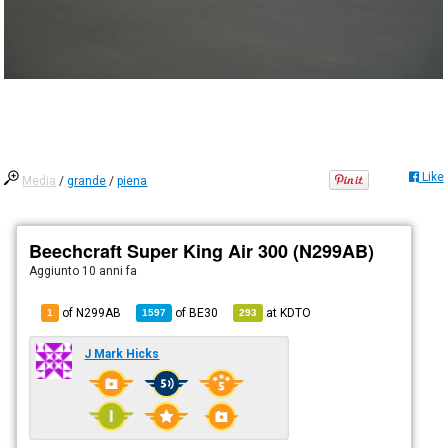
Like
Media
/
grande
/
piena
Beechcraft Super King Air 300 (N299AB)
Aggiunto
10 anni fa
of N299AB
of
BE30
at
KDTO
1
1597
293
J Mark Hicks