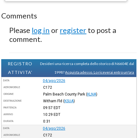
Comments
Please
log in
or
register
to post a
comment.
REGISTRO
Desideri una ricerca completa dello storico di N6604E dal
ATTIVITA'
1998?
Acquista adesso. Lo riceverai entro un'ora
04/ago/2026
DATA
C172
AEROMOBILE
Palm Beach County Park
(
KLNA
)
ORIGINE
Witham Fld
(
KSUA
)
DESTINAZIONE
09:57
EDT
PARTENZA
10:29
EDT
ARRIVO
0:31
DURATA
04/ago/2026
DATA
C172
AEROMOBILE