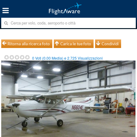
Ritorna alla ricerca foto
Carica le tue foto
Condividi
0
Voti (
0.00
Media) e
2.725
Visualizzazioni