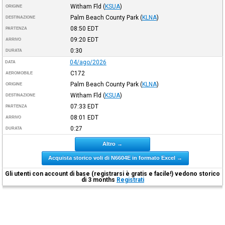
Witham Fld
(
KSUA
)
ORIGINE
Palm Beach County Park
(
KLNA
)
DESTINAZIONE
08:50
EDT
PARTENZA
09:20
EDT
ARRIVO
0:30
DURATA
04/ago/2026
DATA
C172
AEROMOBILE
Palm Beach County Park
(
KLNA
)
ORIGINE
Witham Fld
(
KSUA
)
DESTINAZIONE
07:33
EDT
PARTENZA
08:01
EDT
ARRIVO
0:27
DURATA
Altro →
Acquista storico voli di N6604E in formato Excel →
Gli utenti con account di base (registrarsi è gratis e facile!) vedono storico
di 3 months
Registrati