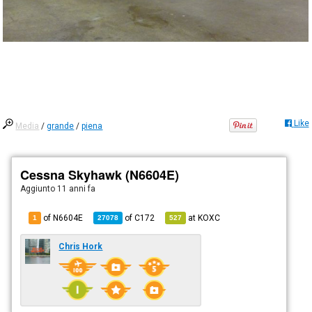
Like
Media
/
grande
/
piena
Cessna Skyhawk (N6604E)
Aggiunto
11 anni fa
of N6604E
of
C172
at
KOXC
1
27078
527
Chris Hork