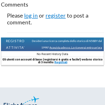
Comments
Please
log in
or
register
to post a
comment.
REGISTRO
Desideri una ricerca completa dello storico di N58BY dal
ATTIVITA'
1998?
Acquista adesso. Lo riceverai entro un'ora
No Recent History Data
Gli utenti con account di base (registrarsi è gratis e facile!) vedono storico
di 3 months
Registrati