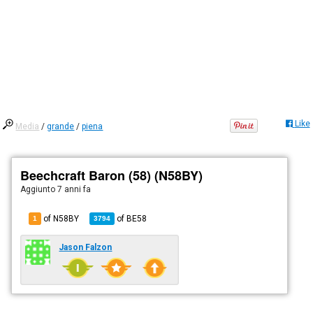
Like
Media
/
grande
/
piena
Beechcraft Baron (58) (N58BY)
Aggiunto
7 anni fa
of N58BY
of
BE58
1
3794
Jason Falzon