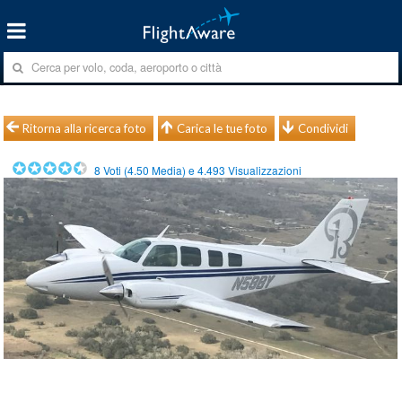
Ritorna alla ricerca foto
Carica le tue foto
Condividi
8
Voti (
4.50
Media) e
4.493
Visualizzazioni