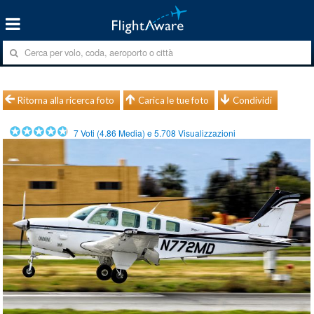
Ritorna alla ricerca foto
Carica le tue foto
Condividi
7
Voti (
4.86
Media) e
5.708
Visualizzazioni