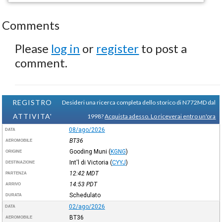
Comments
Please
log in
or
register
to post a
comment.
REGISTRO
Desideri una ricerca completa dello storico di N772MD dal
ATTIVITA'
1998?
Acquista adesso. Lo riceverai entro un'ora
08/ago/2026
DATA
BT36
AEROMOBILE
Gooding Muni
(
KGNG
)
ORIGINE
Int'l di Victoria
(
CYYJ
)
DESTINAZIONE
12:42
MDT
PARTENZA
14:53
PDT
ARRIVO
Schedulato
DURATA
02/ago/2026
DATA
BT36
AEROMOBILE