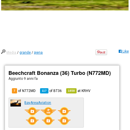
Like
Media
/
grande
/
piena
Beechcraft Bonanza (36) Turbo (N772MD)
Aggiunto
9 anni fa
of N772MD
of
BT36
at
KRHV
7
117
1858
BayAreaAviation