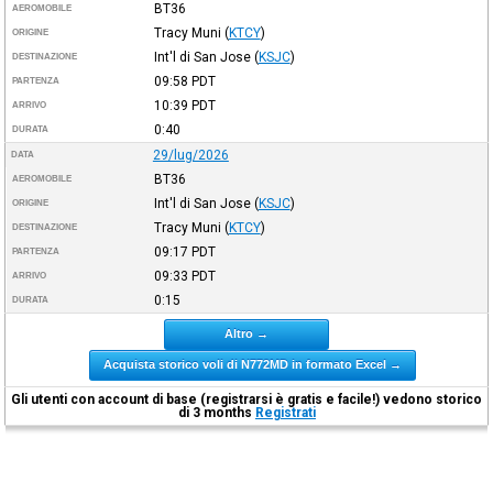
BT36
AEROMOBILE
Tracy Muni
(
KTCY
)
ORIGINE
Int'l di San Jose
(
KSJC
)
DESTINAZIONE
09:58
PDT
PARTENZA
10:39
PDT
ARRIVO
0:40
DURATA
29/lug/2026
DATA
BT36
AEROMOBILE
Int'l di San Jose
(
KSJC
)
ORIGINE
Tracy Muni
(
KTCY
)
DESTINAZIONE
09:17
PDT
PARTENZA
09:33
PDT
ARRIVO
0:15
DURATA
Altro →
Acquista storico voli di N772MD in formato Excel →
Gli utenti con account di base (registrarsi è gratis e facile!) vedono storico
di 3 months
Registrati