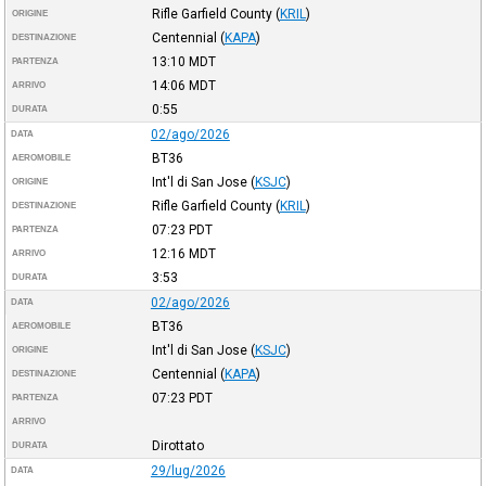
Rifle Garfield County
(
KRIL
)
ORIGINE
Centennial
(
KAPA
)
DESTINAZIONE
13:10
MDT
PARTENZA
14:06
MDT
ARRIVO
0:55
DURATA
02/ago/2026
DATA
BT36
AEROMOBILE
Int'l di San Jose
(
KSJC
)
ORIGINE
Rifle Garfield County
(
KRIL
)
DESTINAZIONE
07:23
PDT
PARTENZA
12:16
MDT
ARRIVO
3:53
DURATA
02/ago/2026
DATA
BT36
AEROMOBILE
Int'l di San Jose
(
KSJC
)
ORIGINE
Centennial
(
KAPA
)
DESTINAZIONE
07:23
PDT
PARTENZA
ARRIVO
Dirottato
DURATA
29/lug/2026
DATA