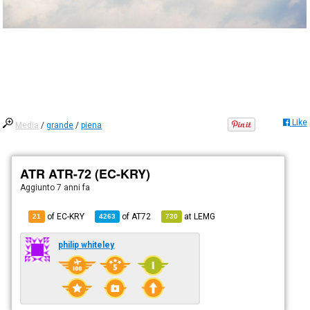
Like
Media
/
grande
/
piena
ATR ATR-72 (EC-KRY)
Aggiunto
7 anni fa
of EC-KRY
of
AT72
at
LEMG
21
4263
730
philip whiteley