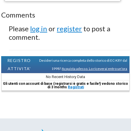
Comments
Please
log in
or
register
to post a
comment.
REGISTRO
Desideri una ricerca completa dello storico di EC-KRY dal
ATTIVITA'
1998?
Acquista adesso. Lo riceverai entro un'ora
No Recent History Data
Gli utenti con account di base (registrarsi è gratis e facile!) vedono storico
di 3 months
Registrati