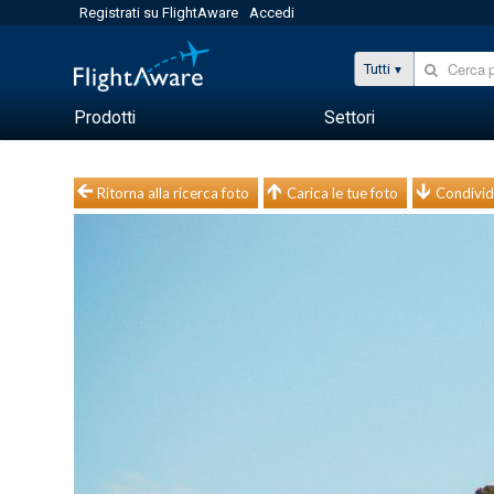
Registrati su FlightAware
Accedi
Tutti
Prodotti
Settori
Ritorna alla ricerca foto
Carica le tue foto
Condivid