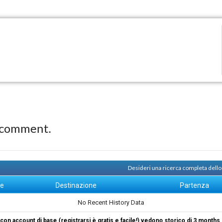
 comment.
Desideri una ricerca completa dello
ne
Destinazione
Partenza
No Recent History Data
i con account di base (registrarsi è gratis e facile!) vedono storico di 3 months