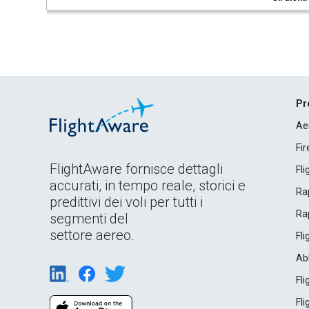
Pr
Ae
Fi
FlightAware fornisce dettagli
Fl
accurati, in tempo reale, storici e
Rap
predittivi dei voli per tutti i
Rap
segmenti del
settore aereo.
Fl
Ab
Fl
Fl