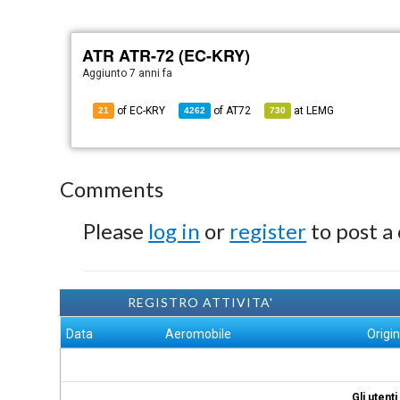
ATR ATR-72 (EC-KRY)
Aggiunto
7 anni fa
of EC-KRY
of
AT72
at
LEMG
21
4262
730
Comments
Please
log in
or
register
to post a
REGISTRO ATTIVITA'
Data
Aeromobile
Origi
Gli utent