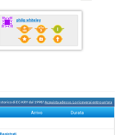
philip whiteley
 storico di EC-KRY dal 1998?
Acquista adesso. Lo riceverai entro un'ora
Arrivo
Durata
Registrati