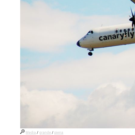
Media
/
grande
/
piena