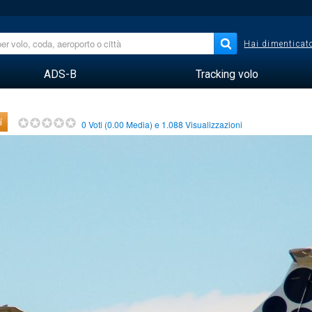
Hai dimenticato
ADS-B
Tracking volo
i
0
Voti (
0.00
Media) e
1.088
Visualizzazioni