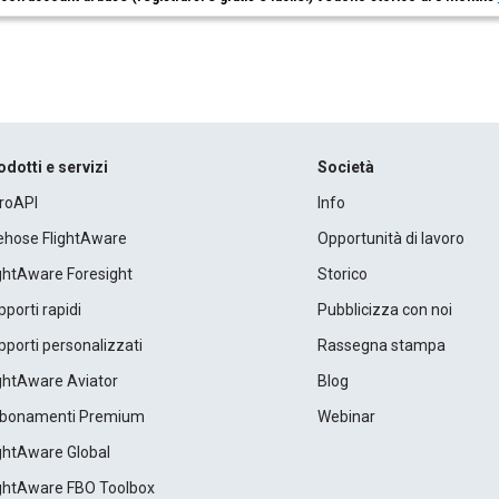
odotti e servizi
Società
roAPI
Info
rehose FlightAware
Opportunità di lavoro
ightAware Foresight
Storico
porti rapidi
Pubblicizza con noi
porti personalizzati
Rassegna stampa
ightAware Aviator
Blog
bonamenti Premium
Webinar
ightAware Global
ightAware FBO Toolbox