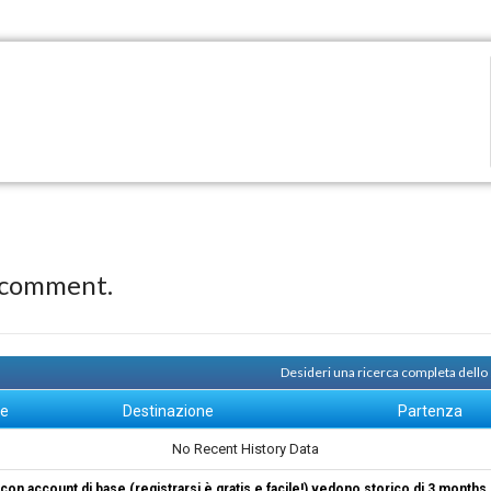
 comment.
Desideri una ricerca completa dello
ne
Destinazione
Partenza
No Recent History Data
i con account di base (registrarsi è gratis e facile!) vedono storico di 3 months