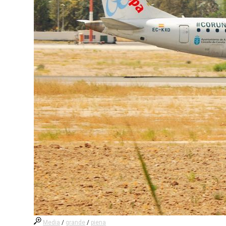
Media
/
grande
/
piena