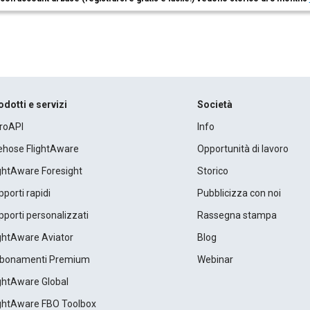
odotti e servizi
Società
roAPI
Info
rehose FlightAware
Opportunità di lavoro
ightAware Foresight
Storico
porti rapidi
Pubblicizza con noi
porti personalizzati
Rassegna stampa
ightAware Aviator
Blog
bonamenti Premium
Webinar
ightAware Global
ightAware FBO Toolbox