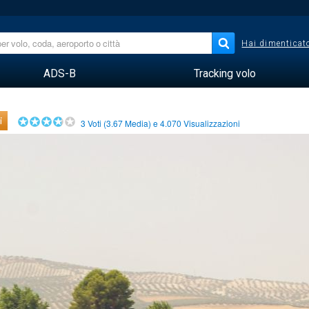
Hai dimenticato
ADS-B
Tracking volo
i
3
Voti (
3.67
Media) e
4.070
Visualizzazioni