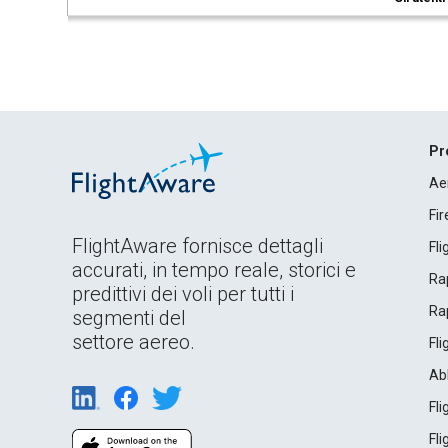
Pr
Ae
Fi
FlightAware fornisce dettagli
Fl
accurati, in tempo reale, storici e
Rap
predittivi dei voli per tutti i
Rap
segmenti del
settore aereo.
Fl
Ab
Fl
Fl