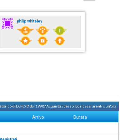
philip whiteley
 storico di EC-KXD dal 1998?
Acquista adesso. Lo riceverai entro un'ora
Arrivo
Durata
Registrati