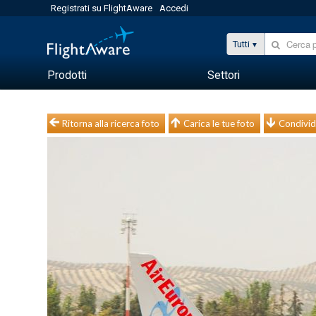
Registrati su FlightAware
Accedi
Tutti
Prodotti
Settori
Ritorna alla ricerca foto
Carica le tue foto
Condivid