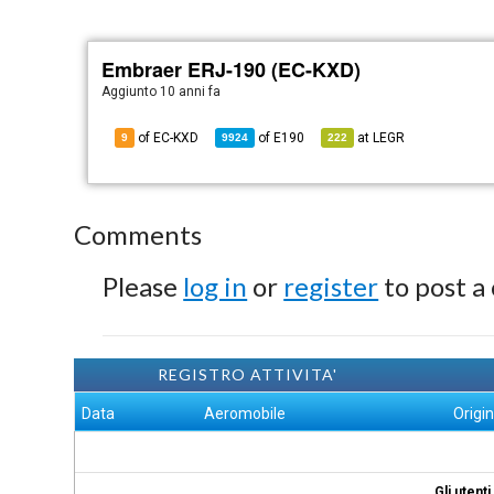
Embraer ERJ-190 (EC-KXD)
Aggiunto
10 anni fa
of EC-KXD
of
E190
at
LEGR
9
9924
222
Comments
Please
log in
or
register
to post a
REGISTRO ATTIVITA'
Data
Aeromobile
Origi
Gli utent