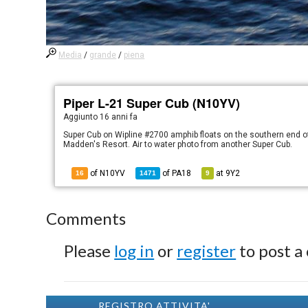
Media
/
grande
/
piena
Piper L-21 Super Cub (N10YV)
Aggiunto
16 anni fa
Super Cub on Wipline #2700 amphib floats on the southern end of 
Madden's Resort. Air to water photo from another Super Cub.
of N10YV
of
PA18
at
9Y2
16
1471
9
Comments
Please
log in
or
register
to post a
REGISTRO ATTIVITA'