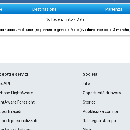
ne
Destinazione
Partenza
No Recent History Data
i con account di base (registrarsi è gratis e facile!) vedono storico di 3 months
odotti e servizi
Società
roAPI
Info
rehose FlightAware
Opportunità di lavoro
ightAware Foresight
Storico
porti rapidi
Pubblicizza con noi
porti personalizzati
Rassegna stampa