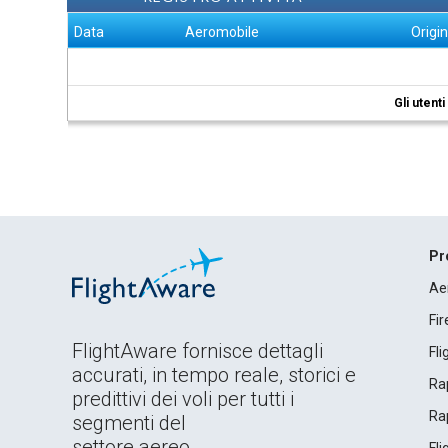
Data
Aeromobile
Origi
Gli utent
Pr
Ae
Fi
FlightAware fornisce dettagli
Fl
accurati, in tempo reale, storici e
Rap
predittivi dei voli per tutti i
Rap
segmenti del
settore aereo.