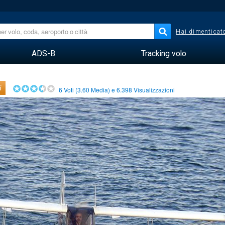
Hai dimenticato
ADS-B
Tracking volo
i
6
Voti (
3.60
Media) e
6.398
Visualizzazioni