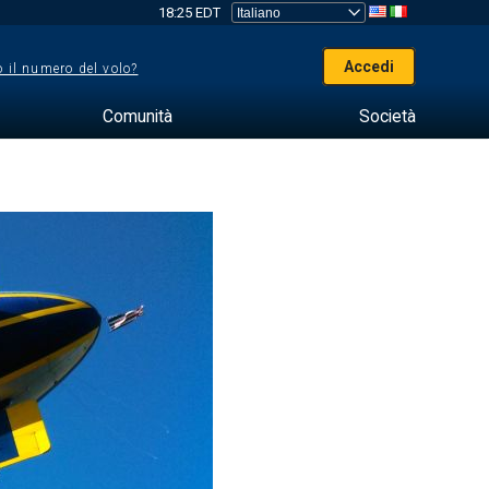
18:25 EDT
Accedi
 il numero del volo?
Comunità
Società