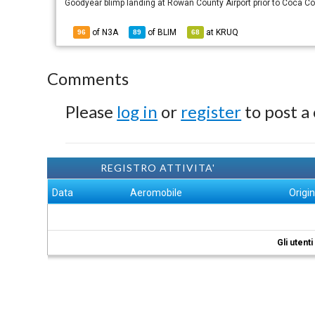
Goodyear blimp landing at Rowan County Airport prior to Coca Co
of N3A
of
BLIM
at
KRUQ
96
89
68
Comments
Please
log in
or
register
to post a
REGISTRO ATTIVITA'
Data
Aeromobile
Origi
Gli utent