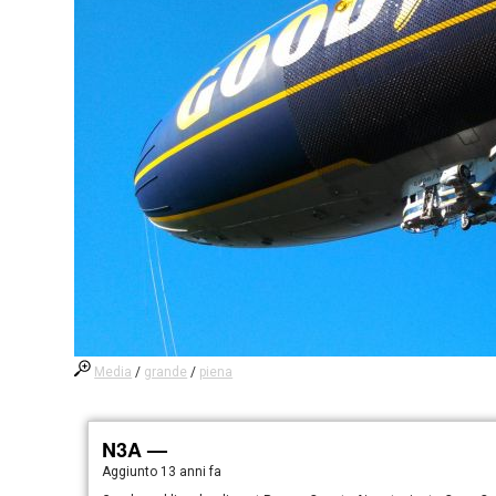
Media
/
grande
/
piena
N3A —
Aggiunto
13 anni fa