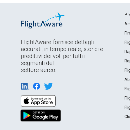
Pr
Ae
Fi
FlightAware fornisce dettagli
Fl
accurati, in tempo reale, storici e
Rap
predittivi dei voli per tutti i
Rap
segmenti del
settore aereo.
Fl
Ab
Fl
Fl
Fl
Gl