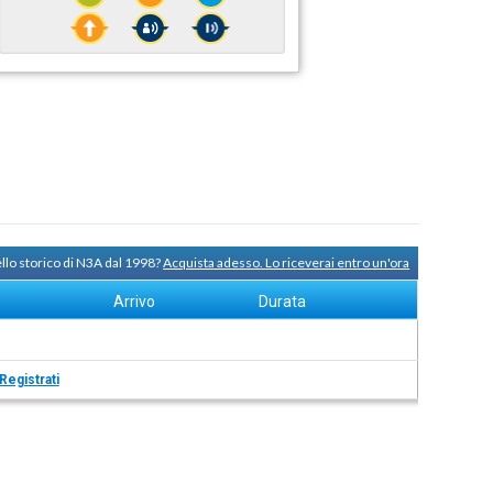
llo storico di N3A dal 1998?
Acquista adesso. Lo riceverai entro un'ora
Arrivo
Durata
Registrati