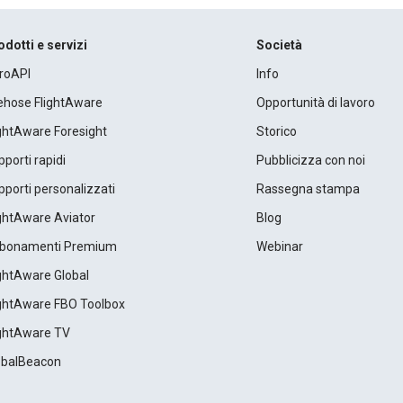
odotti e servizi
Società
roAPI
Info
rehose FlightAware
Opportunità di lavoro
ightAware Foresight
Storico
porti rapidi
Pubblicizza con noi
porti personalizzati
Rassegna stampa
ightAware Aviator
Blog
bonamenti Premium
Webinar
ightAware Global
ightAware FBO Toolbox
ightAware TV
obalBeacon