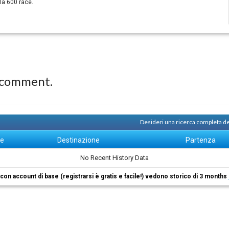
la 600 race.
 comment.
Desideri una ricerca completa de
ne
Destinazione
Partenza
No Recent History Data
i con account di base (registrarsi è gratis e facile!) vedono storico di 3 months