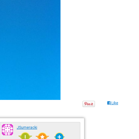
Like
JSumeracki