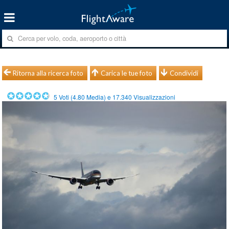
Ritorna alla ricerca foto
Carica le tue foto
Condividi
5
Voti (
4.80
Media) e
17.340
Visualizzazioni