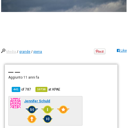
Like
Media
/
grande
/
piena
— —
Aggiunto
11 anni fa
of
787
at
KPAE
441
10738
Jennifer Schuld