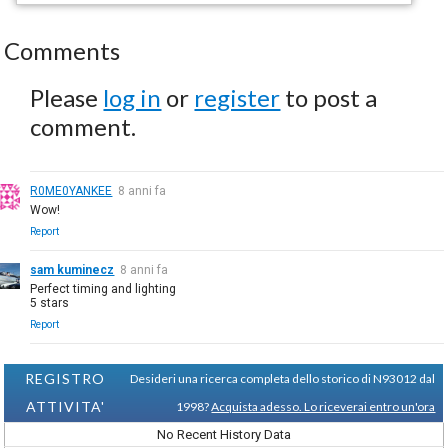
Comments
Please
log in
or
register
to post a
comment.
R0ME0YANKEE
8 anni fa
Wow!
Report
sam kuminecz
8 anni fa
Perfect timing and lighting
5 stars
Report
REGISTRO
Desideri una ricerca completa dello storico di N93012 dal
ATTIVITA'
1998?
Acquista adesso. Lo riceverai entro un'ora
No Recent History Data