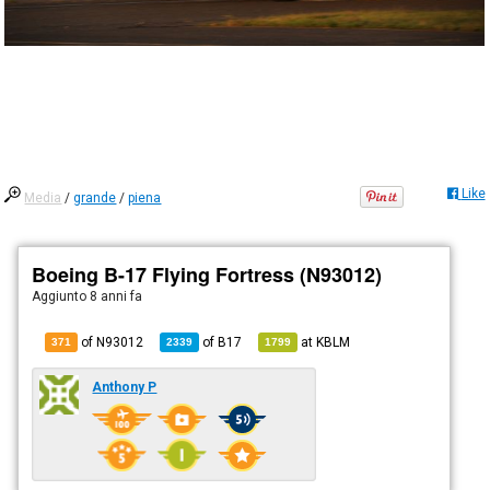
Like
Media
/
grande
/
piena
Boeing B-17 Flying Fortress (N93012)
Aggiunto
8 anni fa
of N93012
of
B17
at
KBLM
371
2339
1799
Anthony P