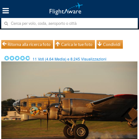
Ritorna alla ricerca foto
Carica le tue foto
Condividi
11
Voti (
4.64
Media) e
8.245
Visualizzazioni