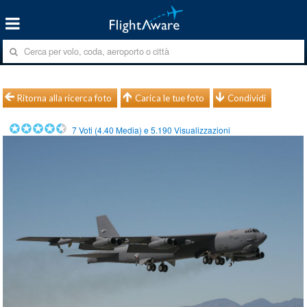
Ritorna alla ricerca foto
Carica le tue foto
Condividi
7
Voti (
4.40
Media) e
5.190
Visualizzazioni