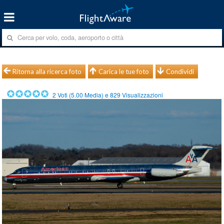
Ritorna alla ricerca foto
Carica le tue foto
Condividi
2
Voti (
5.00
Media) e
829
Visualizzazioni