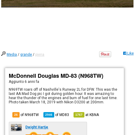
Like
Media
/
grande
/
piena
McDonnell Douglas MD-83 (N968TW)
Aggiunto
6 anni fa
N969TW roars off of Nashville's Runway 2L for DFW. This was the
last AA Mad Dog pic I got during golden hour. It was amazing to
hear the thunder of the engines and burn of fuel for one last time.
Photo taken March 18, 2019 with Nikon D3200 at 200mm.
of N968TW
of
MD83
at
KBNA
26
2946
1767
Dwight Hartje