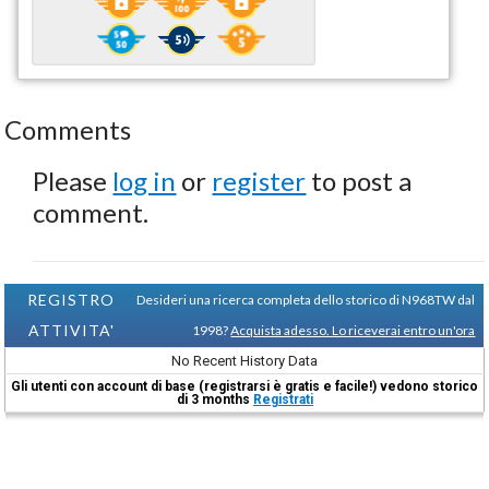
Comments
Please
log in
or
register
to post a
comment.
REGISTRO
Desideri una ricerca completa dello storico di N968TW dal
ATTIVITA'
1998?
Acquista adesso. Lo riceverai entro un'ora
No Recent History Data
Gli utenti con account di base (registrarsi è gratis e facile!) vedono storico
di 3 months
Registrati