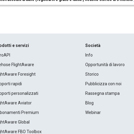
odotti e servizi
Società
roAPI
Info
rehose FlightAware
Opportunità di lavoro
ightAware Foresight
Storico
porti rapidi
Pubblicizza con noi
porti personalizzati
Rassegna stampa
ightAware Aviator
Blog
bonamenti Premium
Webinar
ightAware Global
ightAware FBO Toolbox