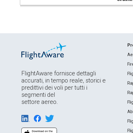
Pr
Ae
Fi
FlightAware fornisce dettagli
Fl
accurati, in tempo reale, storici e
Rap
predittivi dei voli per tutti i
Rap
segmenti del
settore aereo.
Fl
Ab
Fl
Fl