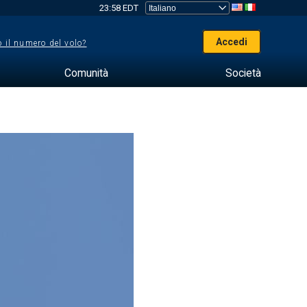
23:58 EDT
Accedi
 il numero del volo?
Comunità
Società