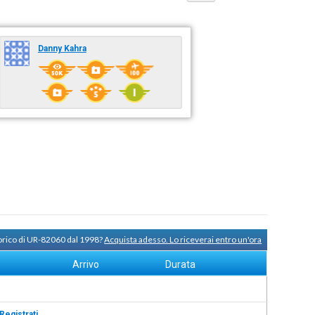
Danny Kahra
torico di UR-82060 dal 1998?
Acquista adesso. Lo riceverai entro un'ora
Arrivo
Durata
Registrati