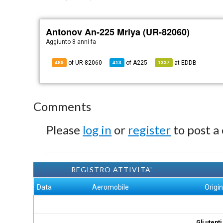
Antonov An-225 Mriya (UR-82060)
Aggiunto
8 anni fa
of UR-82060
of
A225
at
EDDB
489
413
1337
Comments
Please
log in
or
register
to post a
REGISTRO ATTIVITA'
Data
Aeromobile
Origi
Gli utent