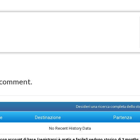
 comment.
Desideri una ricerca completa dello s
ne
Destinazione
Partenza
No Recent History Data
i con account di base (registrarsi è gratis e facile!) vedono storico di 3 months