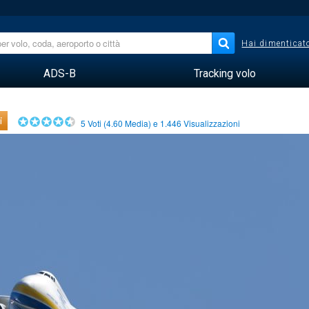
Hai dimenticato
ADS-B
Tracking volo
i
5
Voti (
4.60
Media) e
1.446
Visualizzazioni