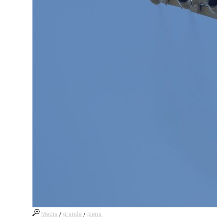
Media
/
grande
/
piena