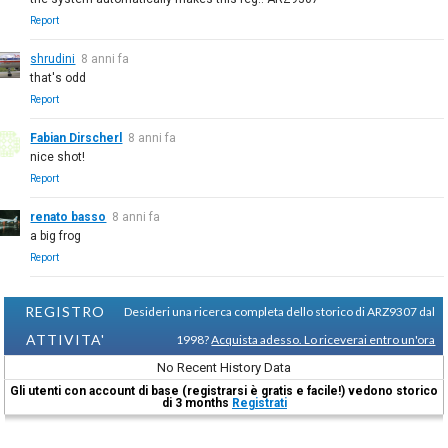
Report
shrudini
8 anni fa
that's odd
Report
Fabian Dirscherl
8 anni fa
nice shot!
Report
renato basso
8 anni fa
a big frog
Report
REGISTRO
Desideri una ricerca completa dello storico di ARZ9307 dal
ATTIVITA'
1998?
Acquista adesso. Lo riceverai entro un'ora
No Recent History Data
Gli utenti con account di base (registrarsi è gratis e facile!) vedono storico
di 3 months
Registrati