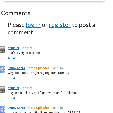
Comments
Please
log in
or
register
to post a
comment.
shrudini
8 anni fa
that's a very cool plane!
Report
Danny Kahra
Photo Uploader
8 anni fa
Why does not the right reg register? UR09307
Report
shrudini
8 anni fa
maybe it's military and flightaware can't track that
Report
Danny Kahra
Photo Uploader
8 anni fa
the system automatically makes this reg.: ARZ9307