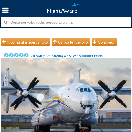
Ritorna alla ricerca foto
Carica le tue foto
Condividi
40
Voti (
4.74
Media) e
15.627
Visualizzazioni