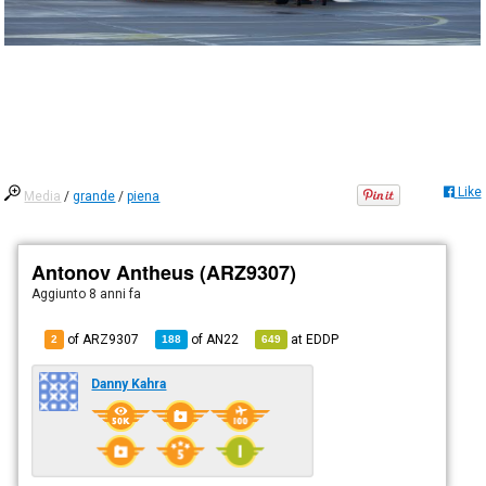
Like
Media
/
grande
/
piena
Antonov Antheus (ARZ9307)
Aggiunto
8 anni fa
of ARZ9307
of
AN22
at
EDDP
2
188
649
Danny Kahra