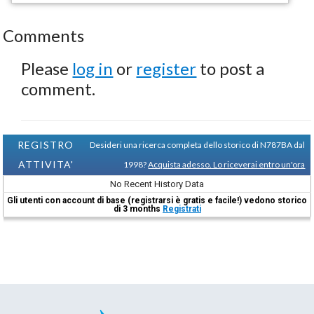
Comments
Please
log in
or
register
to post a
comment.
REGISTRO
Desideri una ricerca completa dello storico di N787BA dal
ATTIVITA'
1998?
Acquista adesso. Lo riceverai entro un'ora
No Recent History Data
Gli utenti con account di base (registrarsi è gratis e facile!) vedono storico
di 3 months
Registrati