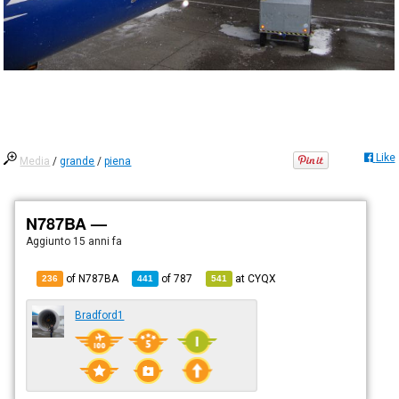
Like
Media
/
grande
/
piena
N787BA —
Aggiunto
15 anni fa
of N787BA
of
787
at
CYQX
236
441
541
Bradford1