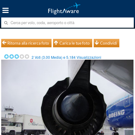
Ritorna alla ricerca foto
Carica le tue foto
Condividi
2
Voti (
3.00
Media) e
5.184
Visualizzazioni