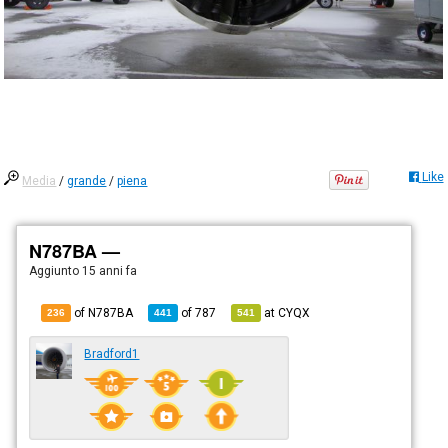
Like
Media
/
grande
/
piena
N787BA —
Aggiunto
15 anni fa
of N787BA
of
787
at
CYQX
236
441
541
Bradford1