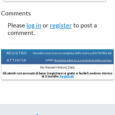
Comments
Please
log in
or
register
to post a
comment.
REGISTRO
Desideri una ricerca completa dello storico di N787BA dal
ATTIVITA'
1998?
Acquista adesso. Lo riceverai entro un'ora
No Recent History Data
Gli utenti con account di base (registrarsi è gratis e facile!) vedono storico
di 3 months
Registrati