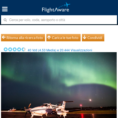
Ritorna alla ricerca foto
Carica le tue foto
Condividi
40
Voti (
4.53
Media) e
20.444
Visualizzazioni