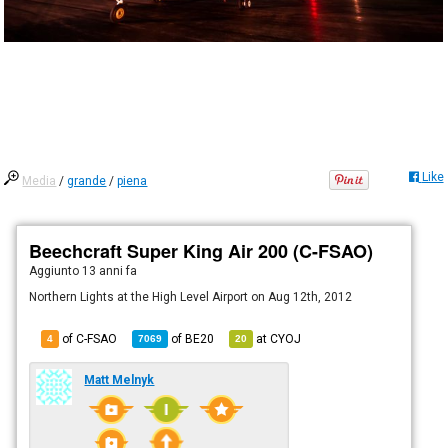
Like
Media
/
grande
/
piena
Beechcraft Super King Air 200 (C-FSAO)
Aggiunto
13 anni fa
Northern Lights at the High Level Airport on Aug 12th, 2012
of C-FSAO
of
BE20
at
CYOJ
4
7069
20
Matt Melnyk