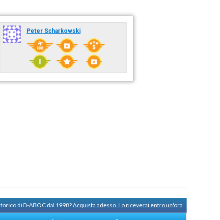
Peter Scharkowski
 storico di D-ABOC dal 1998?
Acquista adesso. Lo riceverai entro un'ora