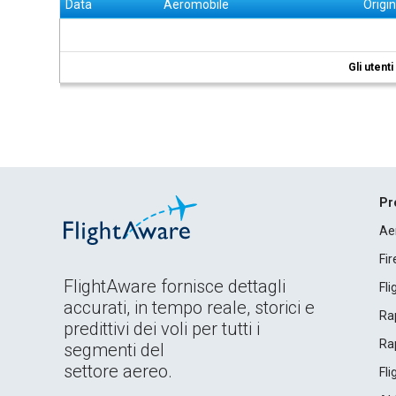
Data
Aeromobile
Origi
Gli utent
Pr
Ae
Fi
FlightAware fornisce dettagli
Fl
accurati, in tempo reale, storici e
Rap
predittivi dei voli per tutti i
Rap
segmenti del
settore aereo.
Fl