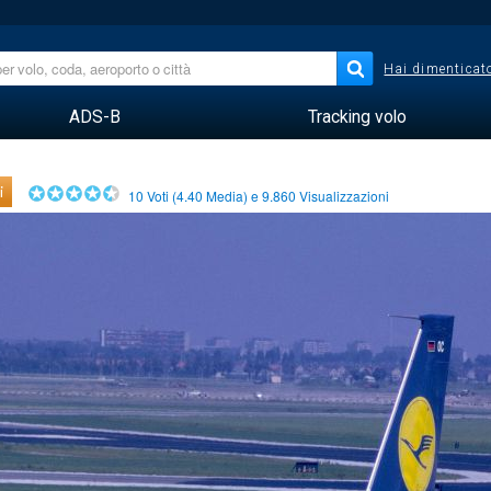
Hai dimenticato
ADS-B
Tracking volo
i
10
Voti (
4.40
Media) e
9.860
Visualizzazioni