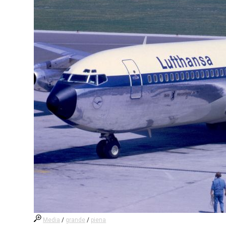
Media
/
grande
/
piena