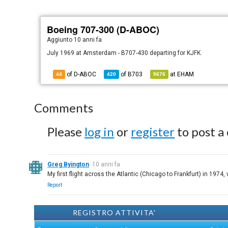
Boeing 707-300 (D-ABOC)
Aggiunto
10 anni fa
July 1969 at Amsterdam - B707-430 departing for KJFK.
of D-ABOC
of
B703
at
EHAM
44
420
9676
Comments
Please
log in
or
register
to post a
Greg Byington
10 anni fa
My first flight across the Atlantic (Chicago to Frankfurt) in 1974
Report
REGISTRO ATTIVITA'