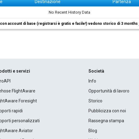
ne
Destinazione
Partenza
No Recent History Data
i con account di base (registrarsi è gratis e facile!) vedono storico di 3 months
odotti e servizi
Società
roAPI
Info
rehose FlightAware
Opportunità di lavoro
ightAware Foresight
Storico
porti rapidi
Pubblicizza con noi
porti personalizzati
Rassegna stampa
ightAware Aviator
Blog