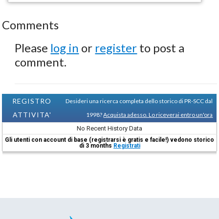
Comments
Please
log in
or
register
to post a
comment.
REGISTRO
Desideri una ricerca completa dello storico di PR-SCC dal
ATTIVITA'
1998?
Acquista adesso. Lo riceverai entro un'ora
No Recent History Data
Gli utenti con account di base (registrarsi è gratis e facile!) vedono storico
di 3 months
Registrati