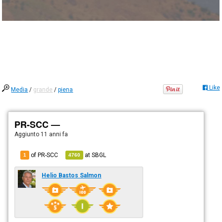
Like
Media
/
grande
/
piena
PR-SCC —
Aggiunto
11 anni fa
of PR-SCC
at
SBGL
1
4760
Helio Bastos Salmon