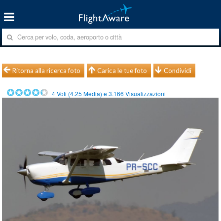
Ritorna alla ricerca foto
Carica le tue foto
Condividi
4
Voti (
4.25
Media) e
3.166
Visualizzazioni