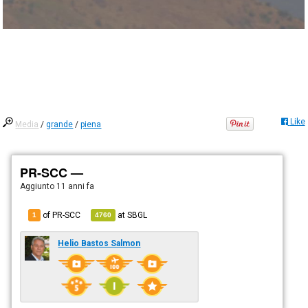
Like
Media
/
grande
/
piena
PR-SCC —
Aggiunto
11 anni fa
of PR-SCC
at
SBGL
1
4760
Helio Bastos Salmon