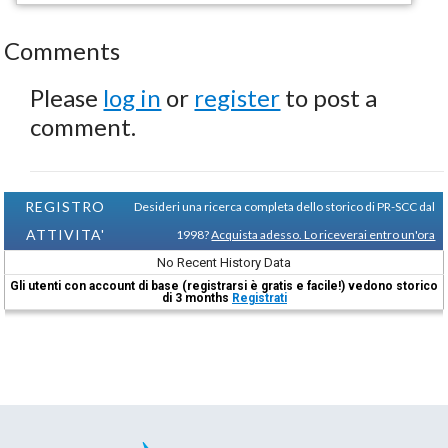
Comments
Please
log in
or
register
to post a
comment.
REGISTRO
Desideri una ricerca completa dello storico di PR-SCC dal
ATTIVITA'
1998?
Acquista adesso. Lo riceverai entro un'ora
No Recent History Data
Gli utenti con account di base (registrarsi è gratis e facile!) vedono storico
di 3 months
Registrati