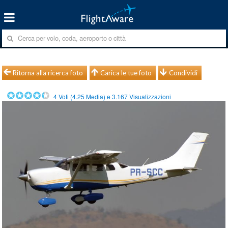
Ritorna alla ricerca foto
Carica le tue foto
Condividi
4
Voti (
4.25
Media) e
3.167
Visualizzazioni