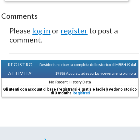
Comments
Please
log in
or
register
to post a
comment.
REGISTRO
Desideri una ricerca completa dello storico di MBB419 dal
ATTIVITA'
1998?
Acquista adesso. Lo riceverai entro un'ora
No Recent History Data
Gli utenti con account di base (registrarsi è gratis e facile!) vedono storico
di 3 months
Registrati