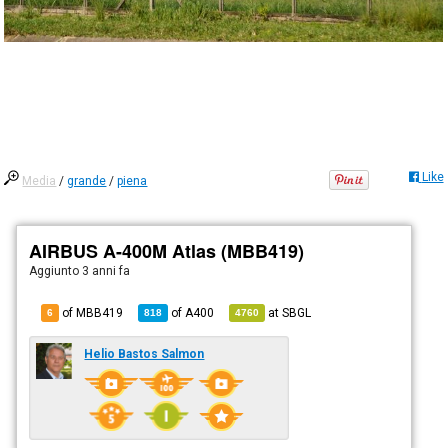
Like
Media
/
grande
/
piena
AIRBUS A-400M Atlas (MBB419)
Aggiunto
3 anni fa
of MBB419
of
A400
at
SBGL
6
818
4760
Helio Bastos Salmon