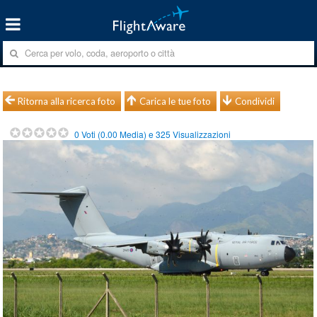
Ritorna alla ricerca foto
Carica le tue foto
Condividi
0
Voti (
0.00
Media) e
325
Visualizzazioni