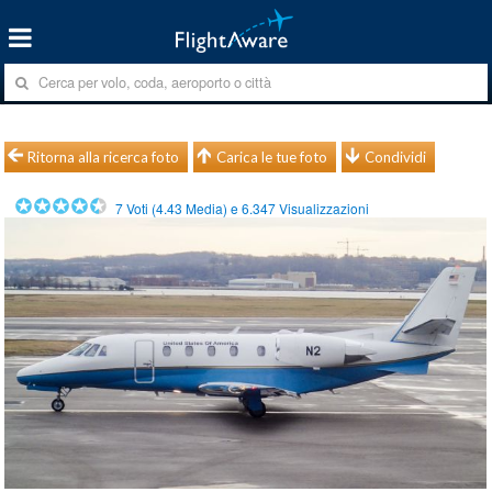
Ritorna alla ricerca foto
Carica le tue foto
Condividi
7
Voti (
4.43
Media) e
6.347
Visualizzazioni