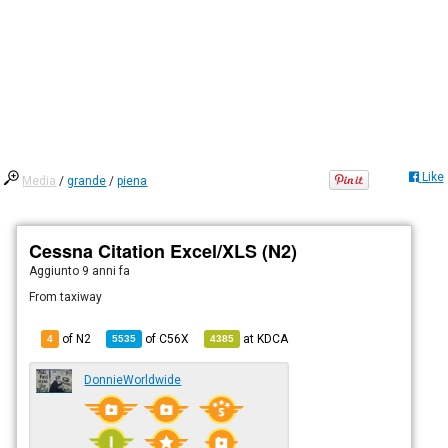
Like
Media
/
grande
/
piena
Cessna Citation Excel/XLS (N2)
Aggiunto
9 anni fa
From taxiway
of N2
of
C56X
at
KDCA
4
5535
4385
DonnieWorldwide