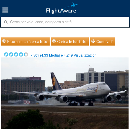
Ritorna alla ricerca foto
Carica le tue foto
Condividi
7
Voti (
4.33
Media) e
4.249
Visualizzazioni