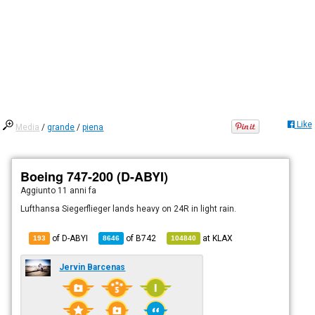
Like
Media
/
grande
/
piena
Boeing 747-200 (D-ABYI)
Aggiunto
11 anni fa
Lufthansa Siegerflieger lands heavy on 24R in light rain.
of D-ABYI
of
B742
at
KLAX
193
8646
104840
Jervin Barcenas