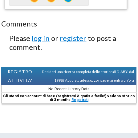
Comments
Please
log in
or
register
to post a
comment.
REGISTRO
Desideri una ricerca completa dello storico di D-ABYI dal
ATTIVITA'
1998?
Acquista adesso. Lo riceverai entro un'ora
No Recent History Data
Gli utenti con account di base (registrarsi è gratis e facile!) vedono storico
di 3 months
Registrati