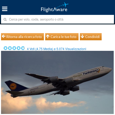
Ritorna alla ricerca foto
Carica le tue foto
Condividi
4
Voti (
4.75
Media) e
5.074
Visualizzazioni