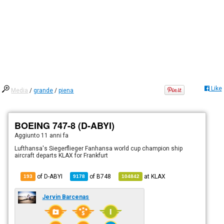
Like
Media
/
grande
/
piena
BOEING 747-8 (D-ABYI)
Aggiunto
11 anni fa
Lufthansa's Siegerflieger Fanhansa world cup champion ship
aircraft departs KLAX for Frankfurt
of D-ABYI
of
B748
at
KLAX
193
9178
104842
Jervin Barcenas