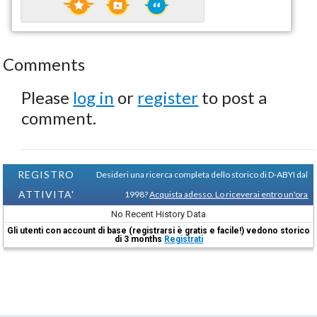
Comments
Please
log in
or
register
to post a
comment.
REGISTRO
Desideri una ricerca completa dello storico di D-ABYI dal
ATTIVITA'
1998?
Acquista adesso. Lo riceverai entro un'ora
No Recent History Data
Gli utenti con account di base (registrarsi è gratis e facile!) vedono storico
di 3 months
Registrati