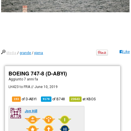
Like
Media
/
grande
/
piena
BOEING 747-8 (D-ABYI)
Aggiunto
7 anni fa
LH423 to FRA // June 10, 2019
of D-ABYI
of
B748
at
KBOS
193
9178
23643
Jon Hill