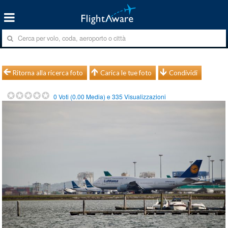
Ritorna alla ricerca foto
Carica le tue foto
Condividi
0
Voti (
0.00
Media) e
335
Visualizzazioni