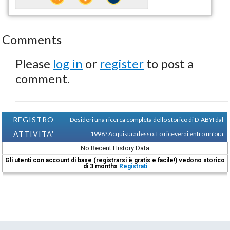
Comments
Please
log in
or
register
to post a
comment.
REGISTRO
Desideri una ricerca completa dello storico di D-ABYI dal
ATTIVITA'
1998?
Acquista adesso. Lo riceverai entro un'ora
No Recent History Data
Gli utenti con account di base (registrarsi è gratis e facile!) vedono storico
di 3 months
Registrati