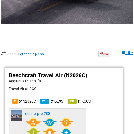
Like
Media
/
grande
/
piena
Beechcraft Travel Air (N2026C)
Aggiunto
16 anni fa
Travel Air at CCO
of N2026C
of
BE95
at
KCCO
2
299
192
charterpilot208