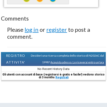
Comments
Please
log in
or
register
to post a
comment.
REGISTRO
Desideri una ricerca completa dello storico di N2026C dal
ATTIVITA'
1998?
Acquista adesso. Lo riceverai entro un'ora
No Recent History Data
Gli utenti con account di base (registrarsi è gratis e facile!) vedono storico
di 3 months
Registrati