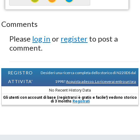
Comments
Please
log in
or
register
to post a
comment.
REGISTRO
Desideri una ricerca completa dello storico di N220DS dal
ATTIVITA'
1998?
Acquista adesso. Lo riceverai entro un'ora
No Recent History Data
Gli utenti con account di base (registrarsi è gratis e facile!) vedono storico
di 3 months
Registrati