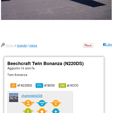
Like
Media
/
grande
/
piena
Beechcraft Twin Bonanza (N220DS)
Aggiunto
16 anni fa
Twin Bonanza
of N220DS
of
BE50
at
KCCO
12
271
192
charterpilot208