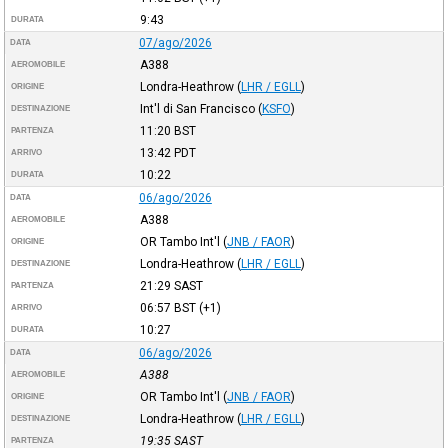
9:43
DURATA
07/ago/2026
DATA
A388
AEROMOBILE
Londra-Heathrow
(
LHR / EGLL
)
ORIGINE
Int'l di San Francisco
(
KSFO
)
DESTINAZIONE
11:20
BST
PARTENZA
13:42
PDT
ARRIVO
10:22
DURATA
06/ago/2026
DATA
A388
AEROMOBILE
OR Tambo Int'l
(
JNB / FAOR
)
ORIGINE
Londra-Heathrow
(
LHR / EGLL
)
DESTINAZIONE
21:29
SAST
PARTENZA
06:57
BST
(+1)
ARRIVO
10:27
DURATA
06/ago/2026
DATA
A388
AEROMOBILE
OR Tambo Int'l
(
JNB / FAOR
)
ORIGINE
Londra-Heathrow
(
LHR / EGLL
)
DESTINAZIONE
19:35
SAST
PARTENZA