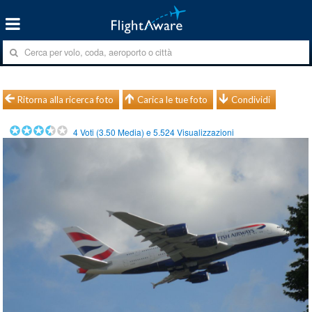
Ritorna alla ricerca foto
Carica le tue foto
Condividi
4
Voti (
3.50
Media) e
5.524
Visualizzazioni