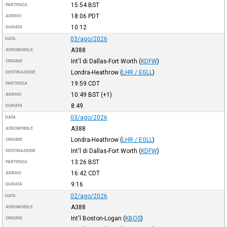
15:54
BST
PARTENZA
18:06
PDT
ARRIVO
10:12
DURATA
03/ago/2026
DATA
A388
AEROMOBILE
Int'l di Dallas-Fort Worth
(
KDFW
)
ORIGINE
Londra-Heathrow
(
LHR / EGLL
)
DESTINAZIONE
19:59
CDT
PARTENZA
10:49
BST
(+1)
ARRIVO
8:49
DURATA
03/ago/2026
DATA
A388
AEROMOBILE
Londra-Heathrow
(
LHR / EGLL
)
ORIGINE
Int'l di Dallas-Fort Worth
(
KDFW
)
DESTINAZIONE
13:26
BST
PARTENZA
16:42
CDT
ARRIVO
9:16
DURATA
02/ago/2026
DATA
A388
AEROMOBILE
Int'l Boston-Logan
(
KBOS
)
ORIGINE