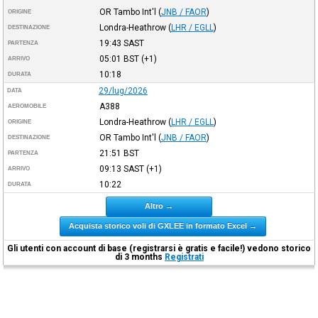
OR Tambo Int'l
(
JNB / FAOR
)
ORIGINE
Londra-Heathrow
(
LHR / EGLL
)
DESTINAZIONE
19:43
SAST
PARTENZA
05:01
BST
(+1)
ARRIVO
10:18
DURATA
29/lug/2026
DATA
A388
AEROMOBILE
Londra-Heathrow
(
LHR / EGLL
)
ORIGINE
OR Tambo Int'l
(
JNB / FAOR
)
DESTINAZIONE
21:51
BST
PARTENZA
09:13
SAST
(+1)
ARRIVO
10:22
DURATA
Altro →
Acquista storico voli di GXLEE in formato Excel →
Gli utenti con account di base (registrarsi è gratis e facile!) vedono storico
di 3 months
Registrati