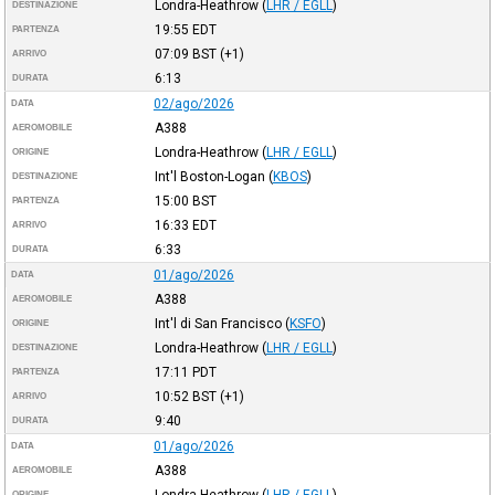
Londra-Heathrow
(
LHR / EGLL
)
DESTINAZIONE
19:55
EDT
PARTENZA
07:09
BST
(+1)
ARRIVO
6:13
DURATA
02/ago/2026
DATA
A388
AEROMOBILE
Londra-Heathrow
(
LHR / EGLL
)
ORIGINE
Int'l Boston-Logan
(
KBOS
)
DESTINAZIONE
15:00
BST
PARTENZA
16:33
EDT
ARRIVO
6:33
DURATA
01/ago/2026
DATA
A388
AEROMOBILE
Int'l di San Francisco
(
KSFO
)
ORIGINE
Londra-Heathrow
(
LHR / EGLL
)
DESTINAZIONE
17:11
PDT
PARTENZA
10:52
BST
(+1)
ARRIVO
9:40
DURATA
01/ago/2026
DATA
A388
AEROMOBILE
Londra-Heathrow
(
LHR / EGLL
)
ORIGINE