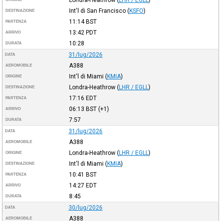
Int'l di San Francisco
(
KSFO
)
DESTINAZIONE
11:14
BST
PARTENZA
13:42
PDT
ARRIVO
10:28
DURATA
31/lug/2026
DATA
A388
AEROMOBILE
Int'l di Miami
(
KMIA
)
ORIGINE
Londra-Heathrow
(
LHR / EGLL
)
DESTINAZIONE
17:16
EDT
PARTENZA
06:13
BST
(+1)
ARRIVO
7:57
DURATA
31/lug/2026
DATA
A388
AEROMOBILE
Londra-Heathrow
(
LHR / EGLL
)
ORIGINE
Int'l di Miami
(
KMIA
)
DESTINAZIONE
10:41
BST
PARTENZA
14:27
EDT
ARRIVO
8:45
DURATA
30/lug/2026
DATA
A388
AEROMOBILE