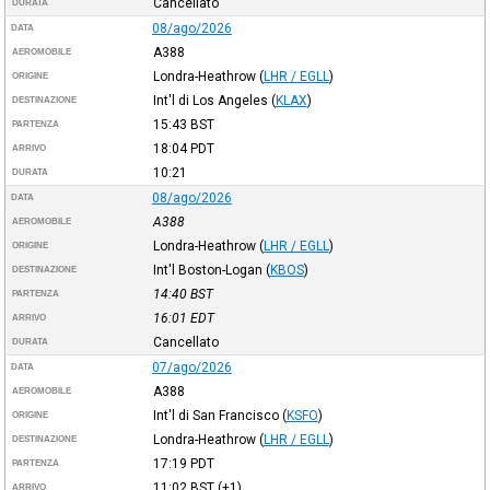
Cancellato
DURATA
08/ago/2026
DATA
A388
AEROMOBILE
Londra-Heathrow
(
LHR / EGLL
)
ORIGINE
Int'l di Los Angeles
(
KLAX
)
DESTINAZIONE
15:43
BST
PARTENZA
18:04
PDT
ARRIVO
10:21
DURATA
08/ago/2026
DATA
A388
AEROMOBILE
Londra-Heathrow
(
LHR / EGLL
)
ORIGINE
Int'l Boston-Logan
(
KBOS
)
DESTINAZIONE
14:40
BST
PARTENZA
16:01
EDT
ARRIVO
Cancellato
DURATA
07/ago/2026
DATA
A388
AEROMOBILE
Int'l di San Francisco
(
KSFO
)
ORIGINE
Londra-Heathrow
(
LHR / EGLL
)
DESTINAZIONE
17:19
PDT
PARTENZA
11:02
BST
(+1)
ARRIVO