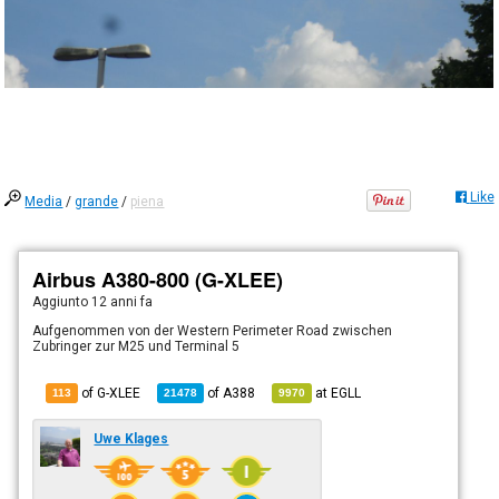
Like
Media
/
grande
/
piena
Airbus A380-800 (G-XLEE)
Aggiunto
12 anni fa
Aufgenommen von der Western Perimeter Road zwischen
Zubringer zur M25 und Terminal 5
of G-XLEE
of
A388
at
EGLL
113
21478
9970
Uwe Klages