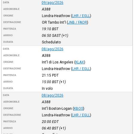
09/ago/2026
DATA
A388
AEROMOBILE
Londra-Heathrow
(
LHR / EGLL
)
ORIGINE
OR Tambo Int'l
(
JNB / FAOR
)
DESTINAZIONE
19:10
BST
PARTENZA
06:50
SAST
(+1)
ARRIVO
Schedulato
DURATA
08/ago/2026
DATA
A388
AEROMOBILE
Int'l di Los Angeles
(
KLAX
)
ORIGINE
Londra-Heathrow
(
LHR / EGLL
)
DESTINAZIONE
21:15
PDT
PARTENZA
15:00
BST
(+1)
ARRIVO
In volo
DURATA
08/ago/2026
DATA
A388
AEROMOBILE
Int'l Boston-Logan
(
KBOS
)
ORIGINE
Londra-Heathrow
(
LHR / EGLL
)
DESTINAZIONE
20:00
EDT
PARTENZA
06:40
BST
(+1)
ARRIVO