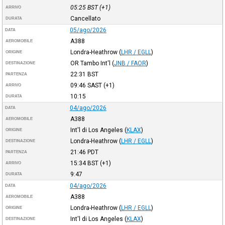
05:25
BST
(+1)
ARRIVO
Cancellato
DURATA
05/ago/2026
DATA
A388
AEROMOBILE
Londra-Heathrow
(
LHR / EGLL
)
ORIGINE
OR Tambo Int'l
(
JNB / FAOR
)
DESTINAZIONE
22:31
BST
PARTENZA
09:46
SAST
(+1)
ARRIVO
10:15
DURATA
04/ago/2026
DATA
A388
AEROMOBILE
Int'l di Los Angeles
(
KLAX
)
ORIGINE
Londra-Heathrow
(
LHR / EGLL
)
DESTINAZIONE
21:46
PDT
PARTENZA
15:34
BST
(+1)
ARRIVO
9:47
DURATA
04/ago/2026
DATA
A388
AEROMOBILE
Londra-Heathrow
(
LHR / EGLL
)
ORIGINE
Int'l di Los Angeles
(
KLAX
)
DESTINAZIONE