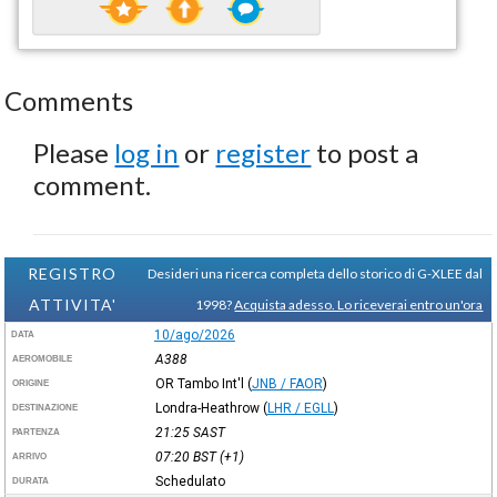
Comments
Please
log in
or
register
to post a
comment.
REGISTRO
Desideri una ricerca completa dello storico di G-XLEE dal
ATTIVITA'
1998?
Acquista adesso. Lo riceverai entro un'ora
10/ago/2026
DATA
A388
AEROMOBILE
OR Tambo Int'l
(
JNB / FAOR
)
ORIGINE
Londra-Heathrow
(
LHR / EGLL
)
DESTINAZIONE
21:25
SAST
PARTENZA
07:20
BST
(+1)
ARRIVO
Schedulato
DURATA