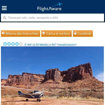
Ritorna alla ricerca foto
Carica le tue foto
Condividi
5
Voti (
4.00
Media) e
847
Visualizzazioni