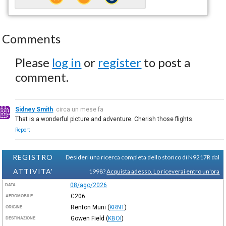
Comments
Please
log in
or
register
to post a
comment.
Sidney Smith
circa un mese fa
That is a wonderful picture and adventure. Cherish those flights.
Report
REGISTRO
Desideri una ricerca completa dello storico di N9217R dal
ATTIVITA'
1998?
Acquista adesso. Lo riceverai entro un'ora
08/ago/2026
DATA
C206
AEROMOBILE
Renton Muni
(
KRNT
)
ORIGINE
Gowen Field
(
KBOI
)
DESTINAZIONE