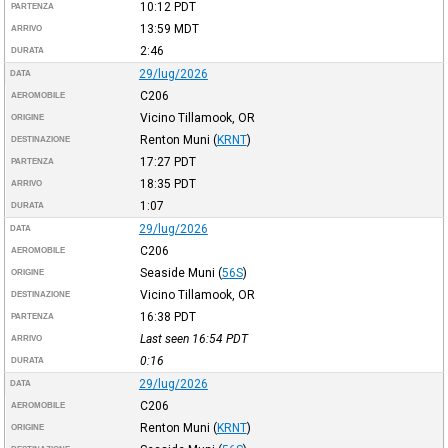
10:12
PDT
PARTENZA
13:59
MDT
ARRIVO
2:46
DURATA
29/lug/2026
DATA
C206
AEROMOBILE
Vicino Tillamook, OR
ORIGINE
Renton Muni
(
KRNT
)
DESTINAZIONE
17:27
PDT
PARTENZA
18:35
PDT
ARRIVO
1:07
DURATA
29/lug/2026
DATA
C206
AEROMOBILE
Seaside Muni
(
56S
)
ORIGINE
Vicino Tillamook, OR
DESTINAZIONE
16:38
PDT
PARTENZA
Last seen 16:54
PDT
ARRIVO
0:16
DURATA
29/lug/2026
DATA
C206
AEROMOBILE
Renton Muni
(
KRNT
)
ORIGINE