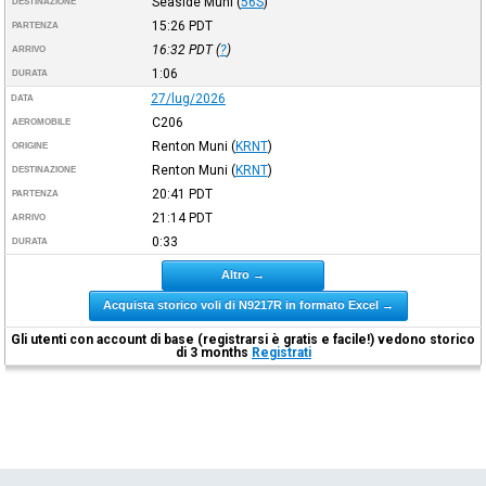
Seaside Muni
(
56S
)
DESTINAZIONE
15:26
PDT
PARTENZA
16:32
PDT
(
?
)
ARRIVO
1:06
DURATA
27/lug/2026
DATA
C206
AEROMOBILE
Renton Muni
(
KRNT
)
ORIGINE
Renton Muni
(
KRNT
)
DESTINAZIONE
20:41
PDT
PARTENZA
21:14
PDT
ARRIVO
0:33
DURATA
Altro →
Acquista storico voli di N9217R in formato Excel →
Gli utenti con account di base (registrarsi è gratis e facile!) vedono storico
di 3 months
Registrati