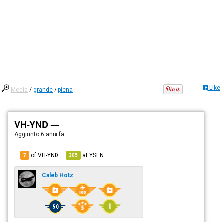
Like
Media
/
grande
/
piena
VH-YND —
Aggiunto
6 anni fa
of VH-YND
at
YSEN
7
305
Caleb Hotz