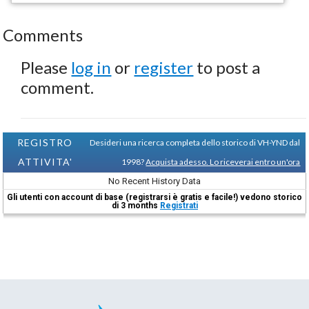
Comments
Please
log in
or
register
to post a
comment.
REGISTRO
Desideri una ricerca completa dello storico di VH-YND dal
ATTIVITA'
1998?
Acquista adesso. Lo riceverai entro un'ora
No Recent History Data
Gli utenti con account di base (registrarsi è gratis e facile!) vedono storico
di 3 months
Registrati