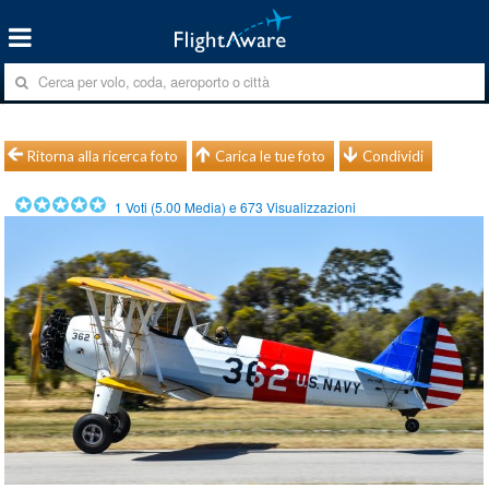
Ritorna alla ricerca foto
Carica le tue foto
Condividi
1
Voti (
5.00
Media) e
673
Visualizzazioni