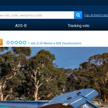
Hai dimenticato
ADS-B
Tracking volo
i
1
Voti (
5.00
Media) e
928
Visualizzazioni