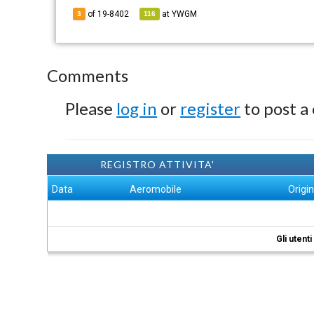
of 19-8402
at
YWGM
3
116
Comments
Please
log in
or
register
to post a
REGISTRO ATTIVITA'
Data
Aeromobile
Origi
Gli utent