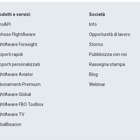
odotti e servizi
Società
roAPI
Info
rehose FlightAware
Opportunità di lavoro
ightAware Foresight
Storico
porti rapidi
Pubblicizza con noi
porti personalizzati
Rassegna stampa
ightAware Aviator
Blog
bonamenti Premium
Webinar
ightAware Global
ightAware FBO Toolbox
ightAware TV
obalBeacon