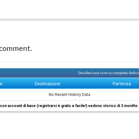
 comment.
Desideri una ricerca completa dello 
ne
Destinazione
Partenza
No Recent History Data
i con account di base (registrarsi è gratis e facile!) vedono storico di 3 months