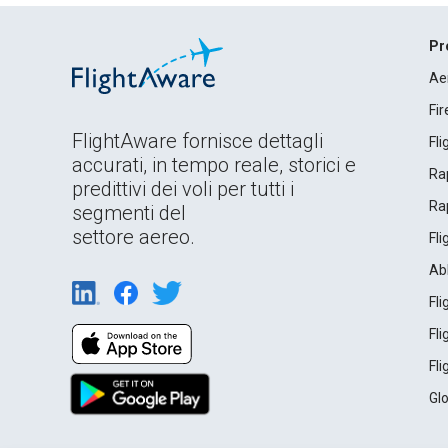
Pr
Ae
Fi
FlightAware fornisce dettagli
Fl
accurati, in tempo reale, storici e
Rap
predittivi dei voli per tutti i
Rap
segmenti del
settore aereo.
Fl
Ab
Fl
Fl
Fl
Gl