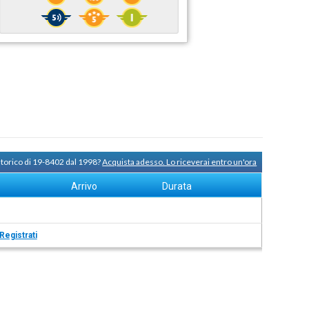
storico di 19-8402 dal 1998?
Acquista adesso. Lo riceverai entro un'ora
Arrivo
Durata
Registrati