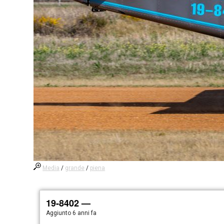
Media
/
grande
/
piena
19-8402 —
Aggiunto
6 anni fa