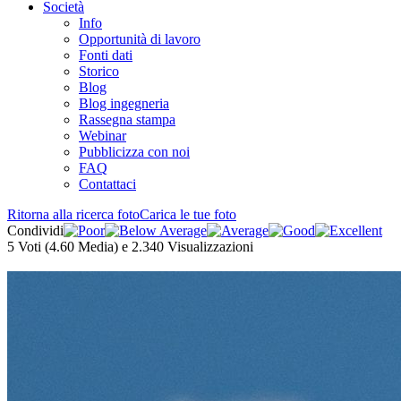
Società
Info
Opportunità di lavoro
Fonti dati
Storico
Blog
Blog ingegneria
Rassegna stampa
Webinar
Pubblicizza con noi
FAQ
Contattaci
Ritorna alla ricerca foto
Carica le tue foto
Condividi
5
Voti (
4.60
Media) e
2.340
Visualizzazioni