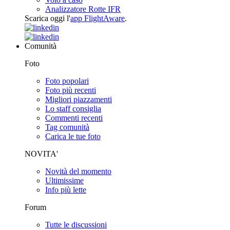
Analizzatore Rotte IFR
Scarica oggi l'
app FlightAware
.
Comunità
Foto
Foto popolari
Foto più recenti
Migliori piazzamenti
Lo staff consiglia
Commenti recenti
Tag comunità
Carica le tue foto
NOVITA'
Novità del momento
Ultimissime
Info più lette
Forum
Tutte le discussioni