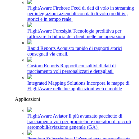
FlightAware Firehose
Feed di dati di volo in streaming
per integrazioni aziendali con dati di volo predittivi,
storici e in tempo reale.
FlightAware Foresight
Tecnologia predittiva per
rafforzare la fiducia dei clienti nelle tue operazioni
Rapid Reports
Acquisto rapido di rapporti storici
consegnati via email.
Custom Reports
Rapporti consultivi di dati di
tracciamento voli personalizzati e dettagliati.
Integrated Mapping Solutions
Incorpora le mappe di
FlightAware nelle tue applicazioni web e mobile
Applicazioni
FlightAware Aviator
Il più avanzato pacchetto di
tracciamento voli per proprietari e operatori di piccoli
aeromobili/aviazione generale (GA).
Premium Subscriptions
Un'esperienza personalizzata