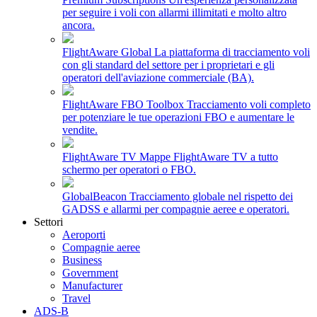
per seguire i voli con allarmi illimitati e molto altro
ancora.
FlightAware Global
La piattaforma di tracciamento voli
con gli standard del settore per i proprietari e gli
operatori dell'aviazione commerciale (BA).
FlightAware FBO Toolbox
Tracciamento voli completo
per potenziare le tue operazioni FBO e aumentare le
vendite.
FlightAware TV
Mappe FlightAware TV a tutto
schermo per operatori o FBO.
GlobalBeacon
Tracciamento globale nel rispetto dei
GADSS e allarmi per compagnie aeree e operatori.
Settori
Aeroporti
Compagnie aeree
Business
Government
Manufacturer
Travel
ADS-B