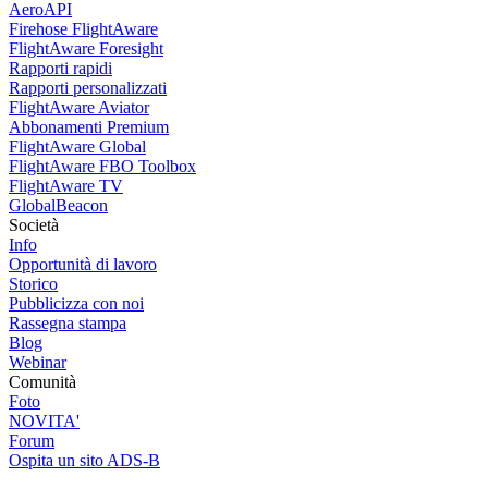
AeroAPI
Firehose FlightAware
FlightAware Foresight
Rapporti rapidi
Rapporti personalizzati
FlightAware Aviator
Abbonamenti Premium
FlightAware Global
FlightAware FBO Toolbox
FlightAware TV
GlobalBeacon
Società
Info
Opportunità di lavoro
Storico
Pubblicizza con noi
Rassegna stampa
Blog
Webinar
Comunità
Foto
NOVITA'
Forum
Ospita un sito ADS-B