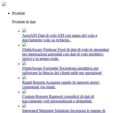
Prodotti
Prodotti di dati
AeroAPI
Dati di volo API con status del volo e
tracciamento volo su richiesta .
FlightAware Firehose
Feed di dati di volo in streaming
per integrazioni aziendali con dati di volo predittivi,
storici e in tempo reale.
FlightAware Foresight
Tecnologia predittiva per
rafforzare la fiducia dei clienti nelle tue operazioni
Rapid Reports
Acquisto rapido di rapporti storici
consegnati via email.
Custom Reports
Rapporti consultivi di dati di
tracciamento voli personalizzati e dettagliati.
Integrated Mapping Solutions
Incorpora le mappe di