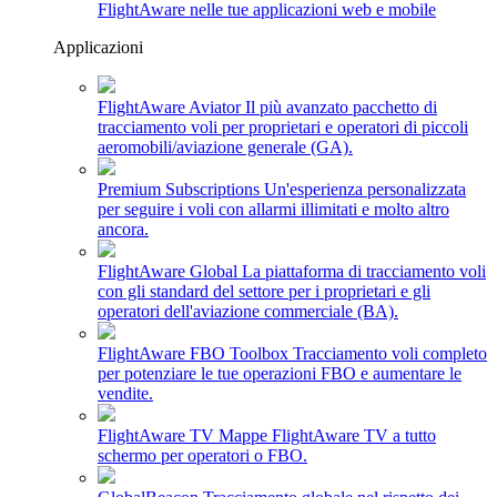
FlightAware nelle tue applicazioni web e mobile
Applicazioni
FlightAware Aviator
Il più avanzato pacchetto di
tracciamento voli per proprietari e operatori di piccoli
aeromobili/aviazione generale (GA).
Premium Subscriptions
Un'esperienza personalizzata
per seguire i voli con allarmi illimitati e molto altro
ancora.
FlightAware Global
La piattaforma di tracciamento voli
con gli standard del settore per i proprietari e gli
operatori dell'aviazione commerciale (BA).
FlightAware FBO Toolbox
Tracciamento voli completo
per potenziare le tue operazioni FBO e aumentare le
vendite.
FlightAware TV
Mappe FlightAware TV a tutto
schermo per operatori o FBO.