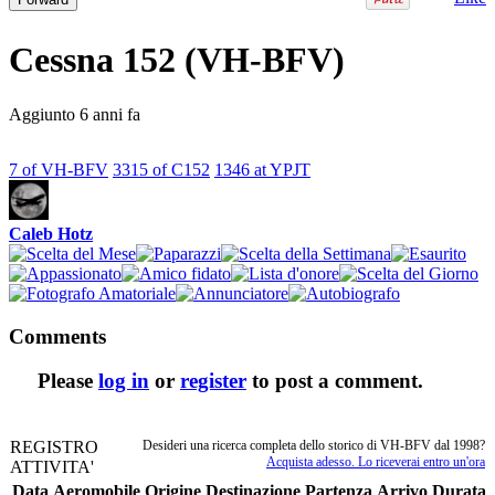
Cessna 152 (VH-BFV)
Aggiunto
6 anni fa
7
of VH-BFV
3315
of
C152
1346
at
YPJT
Caleb Hotz
Comments
Please
log in
or
register
to post a comment.
REGISTRO
Desideri una ricerca completa dello storico di VH-BFV dal 1998?
Acquista adesso. Lo riceverai entro un'ora
ATTIVITA'
Data
Aeromobile
Origine
Destinazione
Partenza
Arrivo
Durata