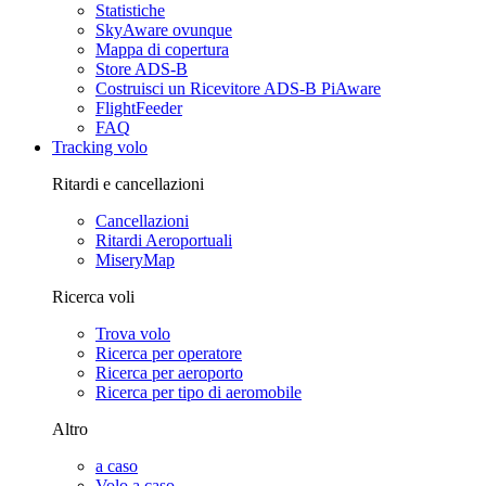
Statistiche
SkyAware ovunque
Mappa di copertura
Store ADS-B
Costruisci un Ricevitore ADS-B PiAware
FlightFeeder
FAQ
Tracking volo
Ritardi e cancellazioni
Cancellazioni
Ritardi Aeroportuali
MiseryMap
Ricerca voli
Trova volo
Ricerca per operatore
Ricerca per aeroporto
Ricerca per tipo di aeromobile
Altro
a caso
Volo a caso