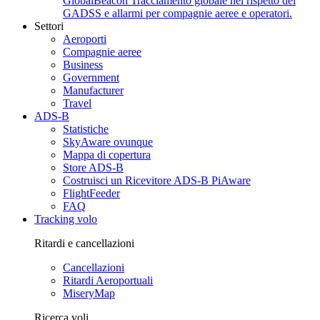
GlobalBeacon
Tracciamento globale nel rispetto dei
GADSS e allarmi per compagnie aeree e operatori.
Settori
Aeroporti
Compagnie aeree
Business
Government
Manufacturer
Travel
ADS-B
Statistiche
SkyAware ovunque
Mappa di copertura
Store ADS-B
Costruisci un Ricevitore ADS-B PiAware
FlightFeeder
FAQ
Tracking volo
Ritardi e cancellazioni
Cancellazioni
Ritardi Aeroportuali
MiseryMap
Ricerca voli