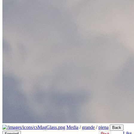
Media
/
grande
/
piena
Back
Like
Forward