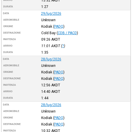
15:32
AKDT
ARRIVO
1:27
DURATA
29/lug/2026
DATA
Unknown
AEROMOBILE
Kodiak
(
PADQ
)
ORIGINE
Cold Bay
(
CDB / PACD
)
DESTINAZIONE
09:26
AKDT
PARTENZA
11:01
AKDT
(
?
)
ARRIVO
1:35
DURATA
28/lug/2026
DATA
Unknown
AEROMOBILE
Kodiak
(
PADQ
)
ORIGINE
Kodiak
(
PADQ
)
DESTINAZIONE
12:56
AKDT
PARTENZA
14:40
AKDT
ARRIVO
1:44
DURATA
28/lug/2026
DATA
Unknown
AEROMOBILE
Kodiak
(
PADQ
)
ORIGINE
Kodiak
(
PADQ
)
DESTINAZIONE
10:32
AKDT
PARTENZA