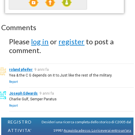
Comments
Please
log in
or
register
to post a
comment.
roland pfeifer
9 anni fa
Yea & the C G depends on it to.Just like the rest of the military.
Report
Joseph Edwards
9 anni fa
Charlie Gulf, Semper Paratus
Report
REGISTRO
Desideri una ricerca completa dello storico di C2005 dal
ATTIVITA'
1998?
Acquista adesso. Lo riceverai entro un'ora