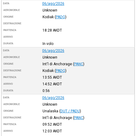
06/ago/2026
DATA
Unknown
AEROMOBILE
Kodiak
(
PADQ
)
ORIGINE
DESTINAZIONE
18:28
AKDT
PARTENZA
ARRIVO
In volo
DURATA
06/ago/2026
DATA
Unknown
AEROMOBILE
Int'l di Anchorage
(
PANC
)
ORIGINE
Kodiak
(
PADQ
)
DESTINAZIONE
13:55
AKDT
PARTENZA
14:52
AKDT
ARRIVO
0:56
DURATA
06/ago/2026
DATA
Unknown
AEROMOBILE
Unalaska
(
DUT / PADU
)
ORIGINE
Int'l di Anchorage
(
PANC
)
DESTINAZIONE
09:52
AKDT
PARTENZA
12:03
AKDT
ARRIVO