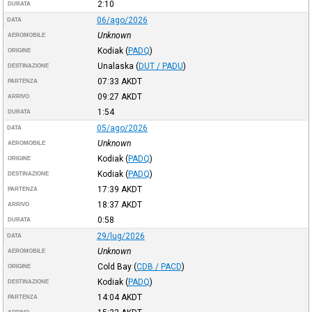
2:10
DURATA
06/ago/2026
DATA
Unknown
AEROMOBILE
Kodiak
(
PADQ
)
ORIGINE
Unalaska
(
DUT / PADU
)
DESTINAZIONE
07:33
AKDT
PARTENZA
09:27
AKDT
ARRIVO
1:54
DURATA
05/ago/2026
DATA
Unknown
AEROMOBILE
Kodiak
(
PADQ
)
ORIGINE
Kodiak
(
PADQ
)
DESTINAZIONE
17:39
AKDT
PARTENZA
18:37
AKDT
ARRIVO
0:58
DURATA
29/lug/2026
DATA
Unknown
AEROMOBILE
Cold Bay
(
CDB / PACD
)
ORIGINE
Kodiak
(
PADQ
)
DESTINAZIONE
14:04
AKDT
PARTENZA