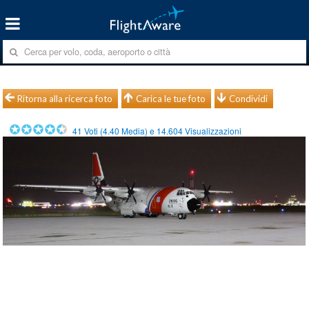
Ritorna alla ricerca foto
Carica le tue foto
Condividi
41
Voti (
4.40
Media) e
14.604
Visualizzazioni