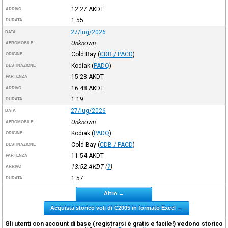
12:27
AKDT
ARRIVO
1:55
DURATA
27/lug/2026
DATA
Unknown
AEROMOBILE
Cold Bay
(
CDB / PACD
)
ORIGINE
Kodiak
(
PADQ
)
DESTINAZIONE
15:28
AKDT
PARTENZA
16:48
AKDT
ARRIVO
1:19
DURATA
27/lug/2026
DATA
Unknown
AEROMOBILE
Kodiak
(
PADQ
)
ORIGINE
Cold Bay
(
CDB / PACD
)
DESTINAZIONE
11:54
AKDT
PARTENZA
13:52
AKDT
(
?
)
ARRIVO
1:57
DURATA
Altro →
Acquista storico voli di C2005 in formato Excel →
Gli utenti con account di base (registrarsi è gratis e facile!) vedono storico