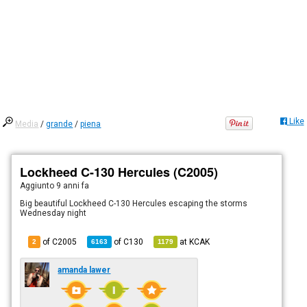
Like
Media
/
grande
/
piena
Lockheed C-130 Hercules (C2005)
Aggiunto
9 anni fa
Big beautiful Lockheed C-130 Hercules escaping the storms
Wednesday night
of C2005
of
C130
at
KCAK
2
6163
1179
amanda lawer