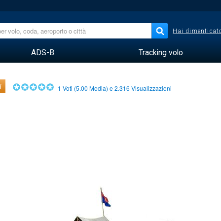
Hai dimenticato
ADS-B
Tracking volo
i
1
Voti (
5.00
Media) e
2.316
Visualizzazioni