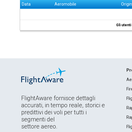
Data
Aeromobile
Origi
Gli utent
Pr
Ae
Fi
FlightAware fornisce dettagli
Fl
accurati, in tempo reale, storici e
Rap
predittivi dei voli per tutti i
Rap
segmenti del
settore aereo.
Fl