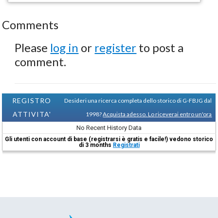
Comments
Please
log in
or
register
to post a
comment.
REGISTRO
Desideri una ricerca completa dello storico di G-FBJG dal
ATTIVITA'
1998?
Acquista adesso. Lo riceverai entro un'ora
No Recent History Data
Gli utenti con account di base (registrarsi è gratis e facile!) vedono storico
di 3 months
Registrati