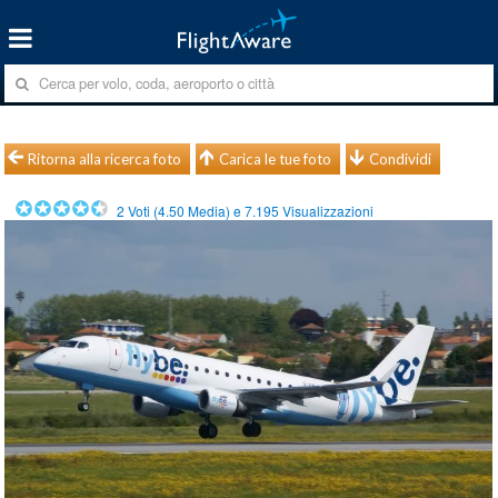
Ritorna alla ricerca foto
Carica le tue foto
Condividi
2
Voti (
4.50
Media) e
7.195
Visualizzazioni