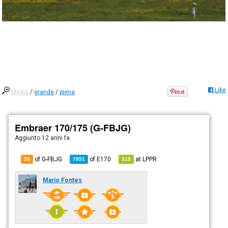
Like
Media
/
grande
/
piena
Embraer 170/175 (G-FBJG)
Aggiunto
12 anni fa
of G-FBJG
of
E170
at
LPPR
35
7851
313
Mario Fontes